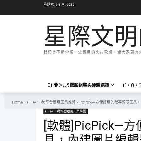
星期六, 8 8 月, 2026
星際文明
我們會不斷介紹一些實用的免費軟體，讓大家更有效率
Ξ( ✿＞◡❛)電腦組裝與硬體選擇
(´・Ω・
Home
(´・ω・`)跨平台應用工具推薦
PicPick---方便好用的螢幕剪取
(´・ω・`)跨平台應用工具推薦
[軟體]PicPic
具，內建圖片編輯