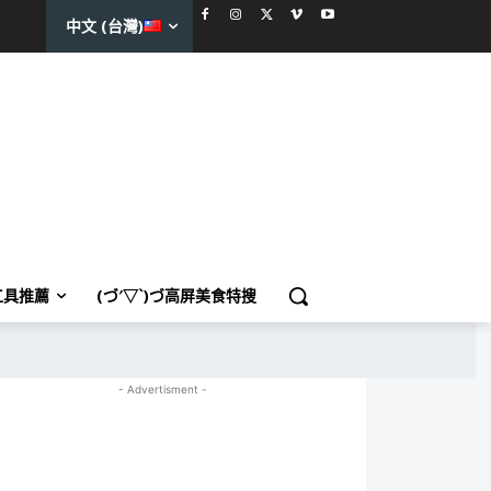
中文 (台灣)
工具推薦
(づ′▽`)づ高屏美食特搜
- Advertisment -