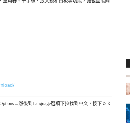
尺規、量角器、十字線、放大鏡和白板等功能，讓截圖能夠
wnload/
ions→然後到Language選項下拉找到中文，按下ｏｋ