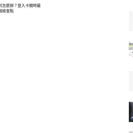
到怎麼辦？登入卡關時最
 個檢查點