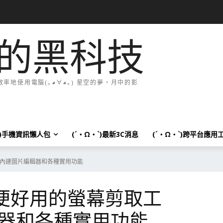
的黑科技
地使用電腦(｡◕∀◕｡) 星空的夢，月中的影
`)手機資訊懶人包
(´・Ω・`)最新3C消息
(´・Ω・`)跨平台應用
工具，內建圖片編輯器和各種實用功能
k—方便好用的螢幕剪取工
器和各種實用功能