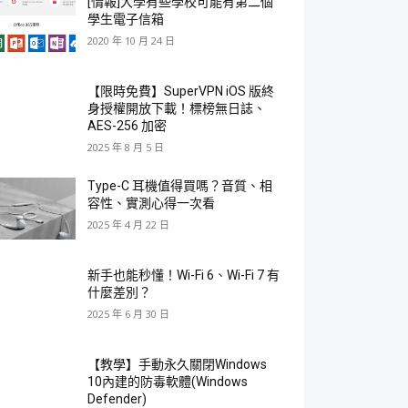
[情報]大學有些學校可能有第二個
學生電子信箱
2020 年 10 月 24 日
【限時免費】SuperVPN iOS 版終
身授權開放下載！標榜無日誌、
AES-256 加密
2025 年 8 月 5 日
Type-C 耳機值得買嗎？音質、相
容性、實測心得一次看
2025 年 4 月 22 日
新手也能秒懂！Wi-Fi 6、Wi-Fi 7 有
什麼差別？
2025 年 6 月 30 日
【教學】手動永久關閉Windows
10內建的防毒軟體(Windows
Defender)