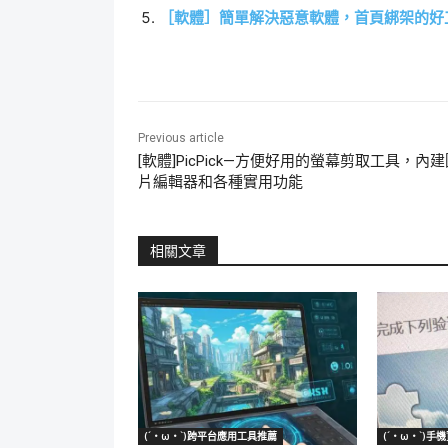
［軟體］簡單解決惡意軟體，首頁綁架的好工具－－a
Previous article
[軟體]PicPick—方便好用的螢幕剪取工具，內
片編輯器和各種實用功能
相關文章
(´・ω・`)跨平台應用工具推薦
(´・ω・`)手