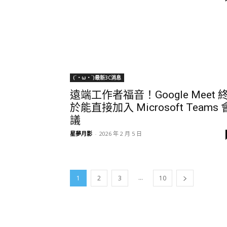
(´・ω・`)最新3C消息
遠端工作者福音！Google Meet 
於能直接加入 Microsoft Teams 
議
星夢月影
-
2026 年 2 月 5 日
...
1
2
3
10