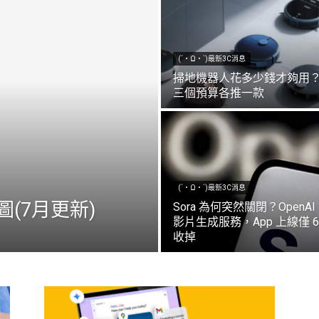
(´・Ω・`)最新3C消息
掃地機器人花多少錢才夠用？
三個預算各推一款
(´・Ω・`)最新3C消息
圖(7月更新)
Sora 為何突然關閉？OpenA
影片生成服務，App 上線僅 
收掉