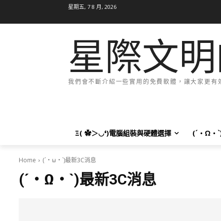
星期五, 7 8 月, 2026
星際文明
我們會不斷介紹一些實用的免費軟體，讓大家更有效率
Ξ( ✿＞◡❛)電腦組裝與硬體選擇
(´・Ω・
Home
(´・ω・`)最新3C消息
(´・Ω・`)最新3C消息