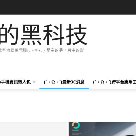
的黑科技
地使用電腦(｡◕∀◕｡) 星空的夢，月中的影
`)手機資訊懶人包
(´・Ω・`)最新3C消息
(´・Ω・`)跨平台應用