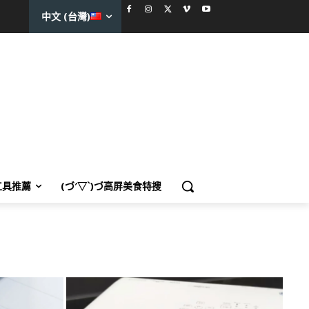
中文 (台灣)
工具推薦
(づ′▽`)づ高屏美食特搜