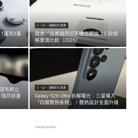
(´・Ω・`)最新3C消息
1萬到3萬
宿舍／出差適用投影機怎麼挑？5 款規
格實測比較（2026）
(´・Ω・`)最新3C消息
I 宣布終止
6 個月就要
Galaxy S26 Ultra 拆解曝光：三星導入
「四層散熱系統」，散熱設計全面升級
- Advertisment -