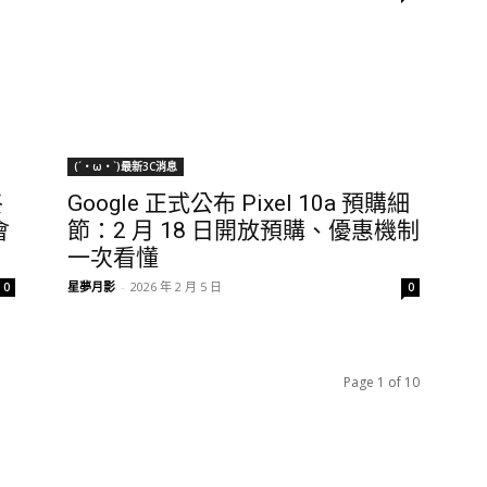
(´・ω・`)最新3C消息
終
Google 正式公布 Pixel 10a 預購細
會
節：2 月 18 日開放預購、優惠機制
一次看懂
星夢月影
-
2026 年 2 月 5 日
0
0
Page 1 of 10