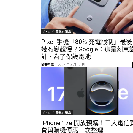
(´・ω・`)最新3C消息
Pixel 手機「80% 充電限制」最後
幾％變超慢？Google：這是刻意
計，為了保護電池
星夢月影
-
2026 年 3 月 10 日
(´・ω・`)最新3C消息
iPhone 17e 開放預購！三大電信
費與購機優惠一次整理