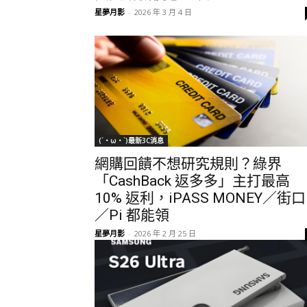
星夢月影
-
2026 年 3 月 4 日
(´・ω・`)最新3C消息
網購回饋不想研究規則？綠界
「CashBack 返多多」主打最高
10% 返利，iPASS MONEY／街口
／Pi 都能領
星夢月影
-
2026 年 2 月 25 日