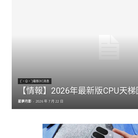
(´・Ω・`)最新3C消息
【情報】2026年最新版CPU天梯
星夢月影
-
2026 年 7 月 22 日