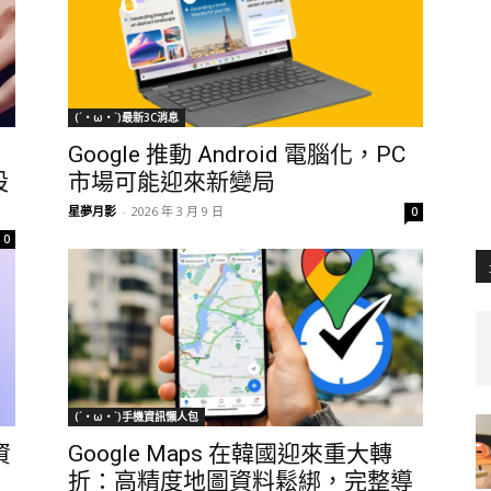
(´・ω・`)最新3C消息
Google 推動 Android 電腦化，PC
設
市場可能迎來新變局
星夢月影
-
2026 年 3 月 9 日
0
0
(´・ω・`)手機資訊懶人包
資
Google Maps 在韓國迎來重大轉
折：高精度地圖資料鬆綁，完整導