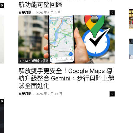
航功能可望回歸
0
星夢月影
-
2026 年 3 月 2 日
0
(´・ω・`)最新3C消息
解放雙手更安全！Google Maps 導
航升級整合 Gemini，步行與騎車體
驗全面進化
星夢月影
-
2026 年 2 月 13 日
0
0