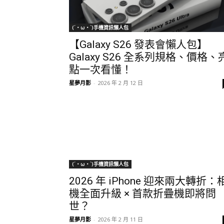
(´・ω・`)手機資訊懶人包
【Galaxy S26 發表會懶人包】
Galaxy S26 全系列規格、價格、
點一次看懂！
星夢月影
-
2026 年 2 月 12 日
(´・ω・`)手機資訊懶人包
2026 年 iPhone 迎來兩大轉折：
機全面升級 × 首款折疊機即將問
世？
星夢月影
-
2026 年 2 月 11 日