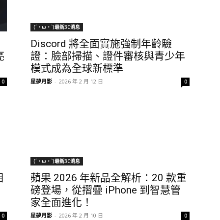
(´・ω・`)最新3C消息
Discord 將全面實施強制年齡驗
亮
證：臉部掃描、證件審核與青少年
模式成為全球新標準
星夢月影
-
2026 年 2 月 12 日
0
0
(´・ω・`)最新3C消息
相
蘋果 2026 年新品全解析：20 款重
磅登場，從摺疊 iPhone 到智慧管
家全面進化！
星夢月影
-
2026 年 2 月 10 日
0
0