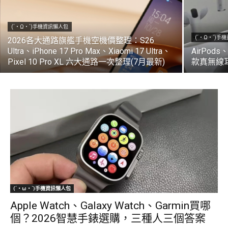
(´・Ω・`)手機資訊懶人包
(´・Ω・`)手
2026各大通路旗艦手機空機價整理：S26
Ultra、iPhone 17 Pro Max、Xiaomi 17 Ultra、
AirPods
Pixel 10 Pro XL 六大通路一次整理(7月最新)
款真無線
(´・ω・`)手機資訊懶人包
Apple Watch、Galaxy Watch、Garmin買哪
個？2026智慧手錶選購，三種人三個答案