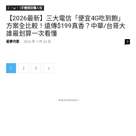
(´・ω・`)手機資訊懶人包
【2026最新】三大電信「便宜4G吃到飽」
方案全比較！遠傳$199真香？中華/台哥大
誰最划算一次看懂
星夢月影
-
2026 年 1 月 26 日
0
1
2
3
- Advertisment -