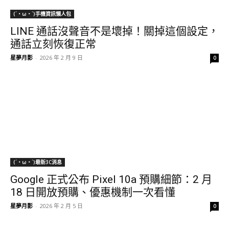
(´・ω・`)手機資訊懶人包
LINE 通話沒聲音不是壞掉！關掉這個設定，
通話立刻恢復正常
星夢月影
-
2026 年 2 月 9 日
0
(´・ω・`)最新3C消息
Google 正式公布 Pixel 10a 預購細節：2 月
18 日開放預購、優惠機制一次看懂
星夢月影
-
2026 年 2 月 5 日
0