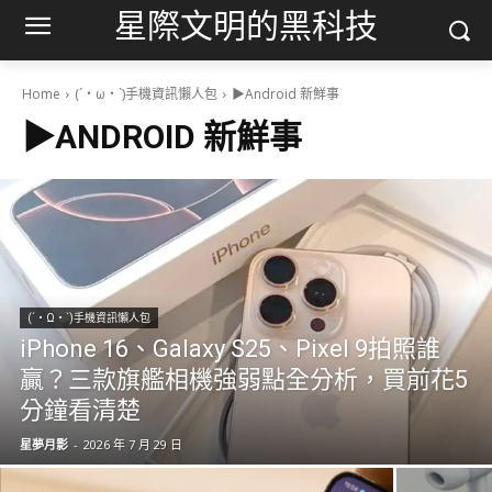
星際文明的黑科技
Home
(´・ω・`)手機資訊懶人包
▶Android 新鮮事
▶ANDROID 新鮮事
(´・Ω・`)手機資訊懶人包
iPhone 16、Galaxy S25、Pixel 9拍照誰
贏？三款旗艦相機強弱點全分析，買前花5
分鐘看清楚
星夢月影
-
2026 年 7 月 29 日