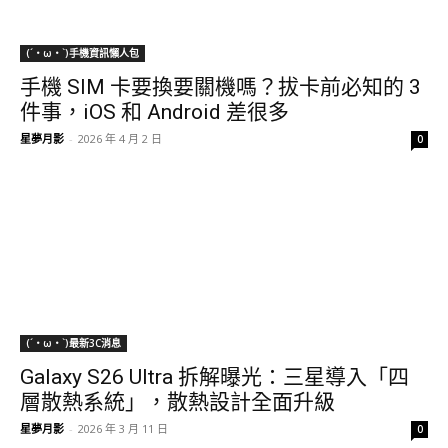
(´・ω・`)手機資訊懶人包
手機 SIM 卡要換要關機嗎？拔卡前必知的 3
件事，iOS 和 Android 差很多
星夢月影
-
2026 年 4 月 2 日
0
(´・ω・`)最新3C消息
Galaxy S26 Ultra 拆解曝光：三星導入「四
層散熱系統」，散熱設計全面升級
星夢月影
-
2026 年 3 月 11 日
0