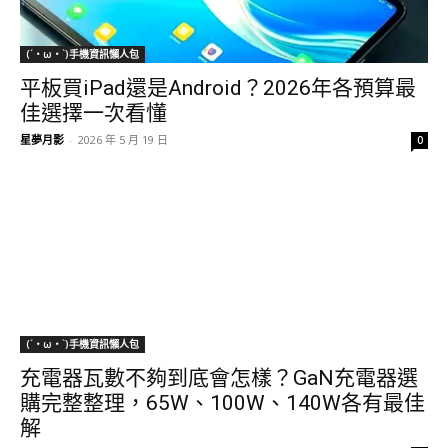
(´・ω・`)手機資訊懶人包
平板買iPad還是Android？2026年各預算最
佳選擇一次看懂
星夢月影
-
2026 年 5 月 19 日
0
(´・ω・`)手機資訊懶人包
充電器瓦數不夠到底會怎樣？GaN充電器選
購完整整理，65W、100W、140W各有最佳
解