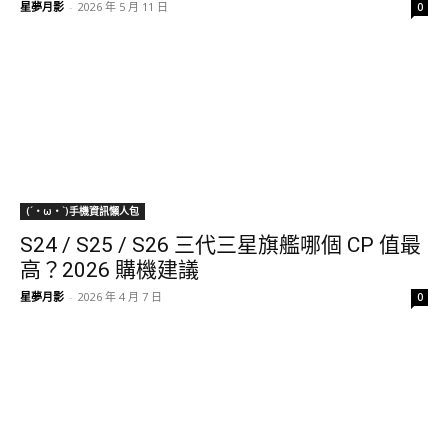
星夢月影
-
2026 年 5 月 11 日
0
(´・ω・`)手機資訊懶人包
S24 / S25 / S26 三代三星旗艦哪個 CP 值最
高？2026 購機建議
星夢月影
-
2026 年 4 月 7 日
0