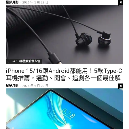
星夢月影
-
2026 年 5 月 22 日
0
(´・ω・`)手機資訊懶人包
iPhone 15/16跟Android都能用！5款Type-C
耳機推薦，通勤、開會、追劇各一個最佳解
星夢月影
-
2026 年 5 月 20 日
0