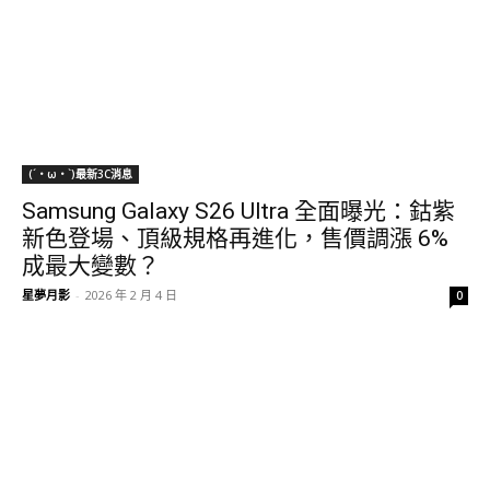
(´・ω・`)最新3C消息
Samsung Galaxy S26 Ultra 全面曝光：鈷紫
新色登場、頂級規格再進化，售價調漲 6%
成最大變數？
星夢月影
-
2026 年 2 月 4 日
0