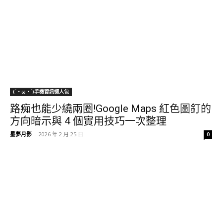
(´・ω・`)手機資訊懶人包
路痴也能少繞兩圈!Google Maps 紅色圖釘的
方向暗示與 4 個實用技巧一次整理
星夢月影
-
2026 年 2 月 25 日
0