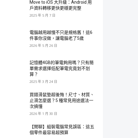
Move to iOS 大升級：Android 用
戶資料轉移更快更穩更完整
2025 年 5 月 7 日
電腦越用越慢不只是規格舊！這6
件事你沒做，讓電腦老了5歲
2026 年 5 月 26 日
記憶體4GB的筆電夠用嗎？只有簡
單需求選擇低配筆電究竟划不划
算？
2025 年 3 月 24 日
買錯滑鼠墊超後悔！尺寸、材質、
止滑怎麼選？5 種常見用途選法一
次搞懂
2026 年 1 月 30 日
【閒聊】組裝電腦常見誤區：這五
個零件最容易超預算