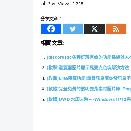
Post Views:
1,318
分享文章：
相關文章:
[discord]dc各種好玩有趣的功能性機器人
[教學]瀏覽器圖片顯示馬賽克色塊解決方法
[教學]Line隱藏功能!無聲訊息讓你發訊息
[軟體]完全免費的透明去背素材圖片庫–Pngt
[軟體]UWD 水印去除 – -Windows 11