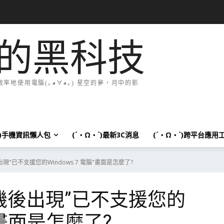
的黑科技
地使用電腦(｡◕∀◕｡) 星空的夢，月中的影
`)手機資訊懶人包
(´・Ω・`)最新3C消息
(´・Ω・`)跨平台應用
現"已不支援您的Windows 7 電腦"畫面是怎麼了?
機後出現”已不支援您的
腦”畫面是怎麼了?