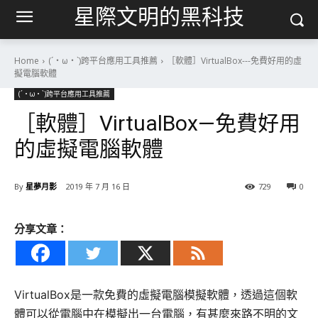
星際文明的黑科技
Home
(´・ω・`)跨平台應用工具推薦
［軟體］VirtualBox---免費好用的虛
擬電腦軟體
(´・ω・`)跨平台應用工具推薦
［軟體］VirtualBox—免費好用
的虛擬電腦軟體
By
星夢月影
2019 年 7 月 16 日
729
0
分享文章：
VirtualBox是一款免費的虛擬電腦模擬軟體，透過這個軟
體可以從電腦中在模擬出一台電腦，有甚麼來路不明的文