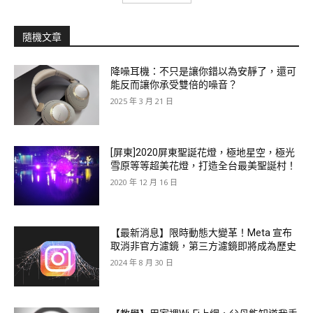
隨機文章
降噪耳機：不只是讓你錯以為安靜了，還可
能反而讓你承受雙倍的噪音？
2025 年 3 月 21 日
[屏東]2020屏東聖誕花燈，極地星空，極光
雪原等等超美花燈，打造全台最美聖誕村！
2020 年 12 月 16 日
【最新消息】限時動態大變革！Meta 宣布
取消非官方濾鏡，第三方濾鏡即將成為歷史
2024 年 8 月 30 日