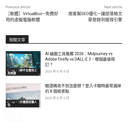
Previous article
Next article
［軟體］VirtualBox—免費好
痞客幫SEO優化—讓部落格文
用的虛擬電腦軟體
章登錄到搜尋引擎
相關文章
AI 繪圖工具推薦 2026：Midjourney vs
Adobe Firefly vs DALL-E 3，哪個最值得
訂？
(´・ω・`)跨平台應用工
2026 年 8 月 4 日
具推薦
驗證碼收不到怎麼辦？登入卡關時最常漏掉
的 8 個檢查點
2026 年 8 月 6 日
(´・ω・`)手機資訊懶人
包