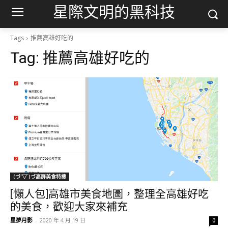
星際文明的黑科技
Tags
推薦高雄好吃的
Tag:
推薦高雄好吃的
(づ′▽`)づ高屏美食特搜
[懶人包]高雄市美食地圖，整理全高雄好吃
的美食，歡迎大家來補充
星夢月影
-
2020 年 4 月 19 日
0