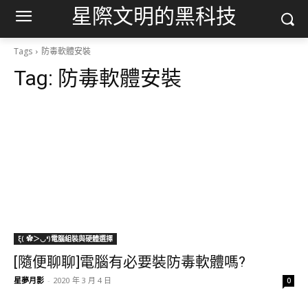
星際文明的黑科技
Tags
防毒軟體安裝
Tag:
防毒軟體安裝
ξ( ✿＞◡❛)電腦組裝與硬體選擇
[隨便聊聊]電腦有必要裝防毒軟體嗎?
星夢月影
-
2020 年 3 月 4 日
0