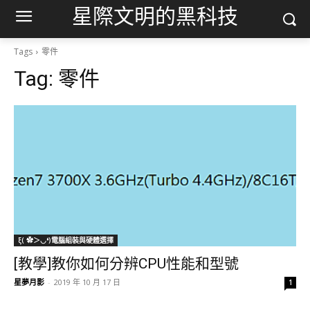
星際文明的黑科技
Tags
零件
Tag:
零件
ξ( ✿＞◡❛)電腦組裝與硬體選擇
[教學]教你如何分辨CPU性能和型號
星夢月影
-
2019 年 10 月 17 日
1