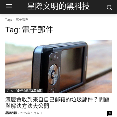
星際文明的黑科技
Tags
電子郵件
Tag:
電子郵件
(´・ω・`)跨平台應用工具推薦
怎麼會收到來自自己郵箱的垃圾郵件？問題
與解決方法大公開
星夢月影
-
2025 年 1 月 6 日
0