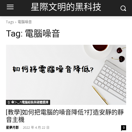
星際文明的黑科技
Tags
電腦噪音
Tag:
電腦噪音
ξ( ✿＞◡❛)電腦組裝與硬體選擇
[教學]如何把電腦的噪音降低?打造安靜的靜
音主機
星夢月影
-
2022 年 4 月 22 日
0