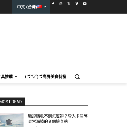
中文 (台灣)
工具推薦
(づ′▽`)づ高屏美食特搜
MOST READ
驗證碼收不到怎麼辦？登入卡關時
最常漏掉的 8 個檢查點