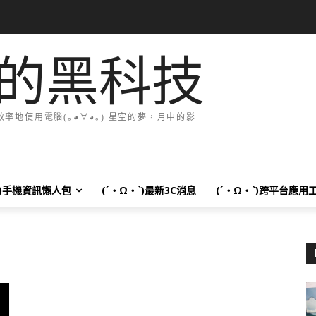
的黑科技
地使用電腦(｡◕∀◕｡) 星空的夢，月中的影
`)手機資訊懶人包
(´・Ω・`)最新3C消息
(´・Ω・`)跨平台應用