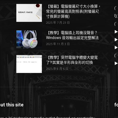
【螢幕】電腦螢幕尺寸大小換算，
(
常見的螢幕寬高對照表(附螢幕尺
ξ
寸換算計算機)
2025 年 7 月 23 日
(
▶
【教學】電腦插上耳機沒聲音？
Windows 音效輸出設定完整解法
▶
2025 年 11 月 3 日
▶
(
【教學】突然電腦字體變大變寬
了?!其實是半形與全形的切換
▶
2025 年 8 月 6 日
ut this site
f