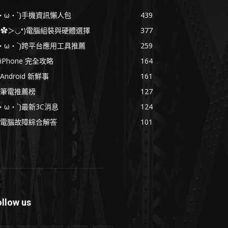
´・ω・`)手機資訊懶人包
439
( ✿＞◡❛)電腦組裝與硬體選擇
377
´・ω・`)跨平台應用工具推薦
259
iPhone 完全攻略
164
Android 新鮮事
161
筆電推薦榜
127
´・ω・`)最新3C消息
124
電腦故障綜合解答
101
ollow us