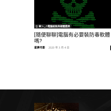
ξ( ✿＞◡❛)電腦組裝與硬體選擇
[隨便聊聊]電腦有必要裝防毒軟體
嗎?
星夢月影
-
2020 年 3 月 4 日