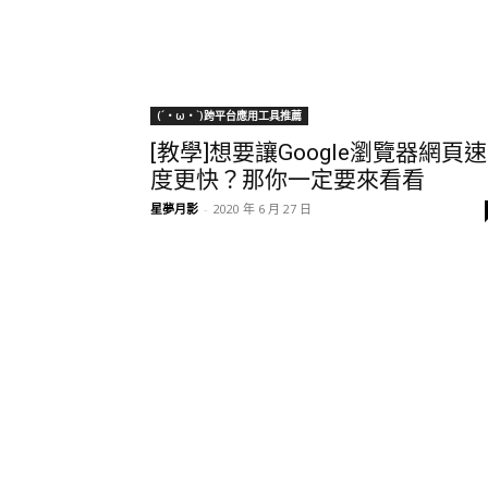
(´・ω・`)跨平台應用工具推薦
[教學]想要讓Google瀏覽器網頁速
度更快？那你一定要來看看
星夢月影
-
2020 年 6 月 27 日