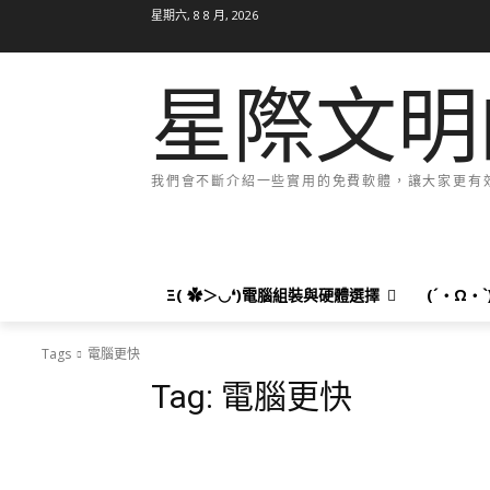
星期六, 8 8 月, 2026
星際文明
我們會不斷介紹一些實用的免費軟體，讓大家更有效率
Ξ( ✿＞◡❛)電腦組裝與硬體選擇
(´・Ω・
Tags
電腦更快
Tag:
電腦更快