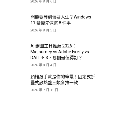
2026 年 8 月 6 日
開機要等到懷疑人生？Windows
11 變慢先做這 8 件事
2026 年 8 月 5 日
AI 繪圖工具推薦 2026：
Midjourney vs Adobe Firefly vs
DALL-E 3，哪個最值得訂？
2026 年 8 月 4 日
頸椎殺手就是你的筆電！固定式折
疊式散熱墊三類各推一款
2026 年 7 月 31 日