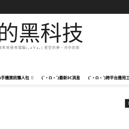
的黑科技
地使用電腦(｡◕∀◕｡) 星空的夢，月中的影
`)手機資訊懶人包
(´・Ω・`)最新3C消息
(´・Ω・`)跨平台應用