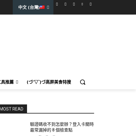
中文 (台灣)
工具推薦
(づ′▽`)づ高屏美食特搜
MOST READ
驗證碼收不到怎麼辦？登入卡關時
最常漏掉的 8 個檢查點