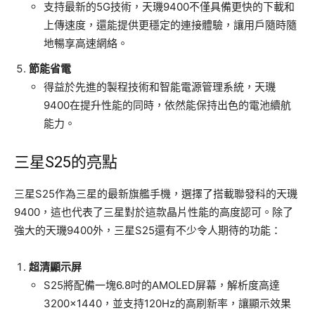
支持最新的5G技術，天璣9400不僅具備更快的下載和
上傳速度，還能提供更穩定的連接體驗，讓用戶隨時隨
地暢享高速網絡。
節能省電
得益於先進的製程技術和智能電源管理系統，天璣
9400在提升性能的同時，依然能保持出色的電池續航
能力。
三星S25的亮點
三星S25作為三星的最新旗艦手機，選擇了搭載聯發科的天璣
9400，這也代表了三星對於這款晶片性能的高度認可。除了
強大的天璣9400外，三星S25還有不少令人期待的功能：
超清顯示屏
S25將配備一塊6.8吋的AMOLED屏幕，解析度高達
3200×1440，並支持120Hz的高刷新率，讓顯示效果