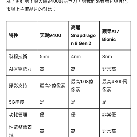
為了更好地了解天璣9400的競爭力，讓我們來看看它與其他
市場上主流晶片的對比：
高通
蘋果A17
特性
天璣9400
Snapdrago
Bionic
n 8 Gen 2
製程技術
5nm
4nm
3nm
AI運算能力
高
高
非常高
最高1.08億
最高4800萬
攝影支持
最高2億像素
像素
像素
5G連接
是
是
是
功耗管理
優
優
非常優
性能整體表
高
高
非常高
現