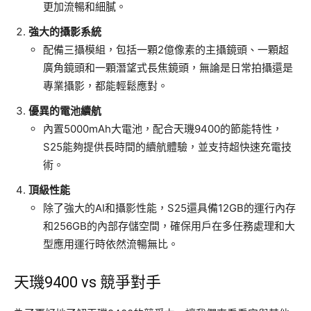
更加流暢和細膩。
強大的攝影系統
配備三攝模組，包括一顆2億像素的主攝鏡頭、一顆超
廣角鏡頭和一顆潛望式長焦鏡頭，無論是日常拍攝還是
專業攝影，都能輕鬆應對。
優異的電池續航
內置5000mAh大電池，配合天璣9400的節能特性，
S25能夠提供長時間的續航體驗，並支持超快速充電技
術。
頂級性能
除了強大的AI和攝影性能，S25還具備12GB的運行內存
和256GB的內部存儲空間，確保用戶在多任務處理和大
型應用運行時依然流暢無比。
天璣9400 vs 競爭對手