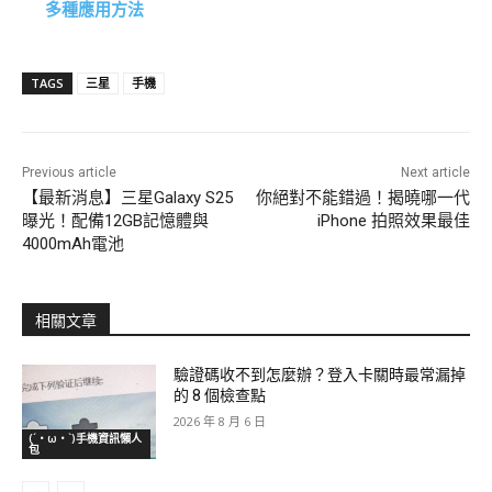
多種應用方法
TAGS
三星
手機
Previous article
Next article
【最新消息】三星Galaxy S25
你絕對不能錯過！揭曉哪一代
曝光！配備12GB記憶體與
iPhone 拍照效果最佳
4000mAh電池
相關文章
驗證碼收不到怎麼辦？登入卡關時最常漏掉
的 8 個檢查點
2026 年 8 月 6 日
(´・ω・`)手機資訊懶人
包