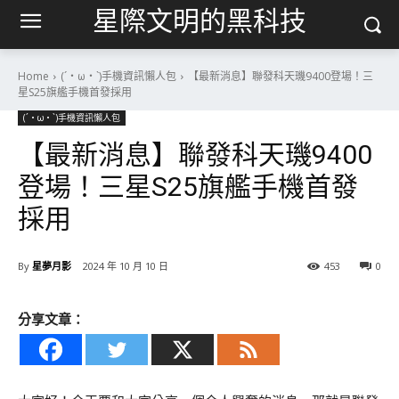
星際文明的黑科技
Home
(´・ω・`)手機資訊懶人包
【最新消息】聯發科天璣9400登場！三
星S25旗艦手機首發採用
(´・ω・`)手機資訊懶人包
【最新消息】聯發科天璣9400
登場！三星S25旗艦手機首發
採用
By
星夢月影
2024 年 10 月 10 日
453
0
分享文章：