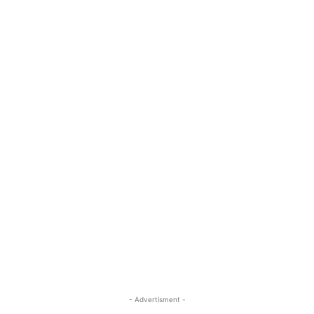
- Advertisment -