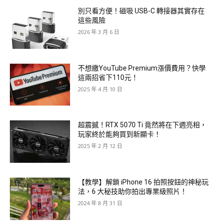
別只看方便！磁吸 USB-C 轉接器其實存在
這些風險
2026 年 3 月 6 日
不想繳YouTube Premium漲價費用？快學
這兩招省下110元！
2025 年 4 月 10 日
超震撼！RTX 5070 Ti 竟然將在下週亮相，
玩家終於能夠買到新顯卡！
2025 年 2 月 12 日
【教學】解鎖 iPhone 16 拍照按鈕的神秘玩
法，6 大秘技助你拍出專業級照片！
2024 年 8 月 31 日