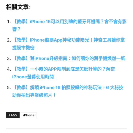
相關文章:
【教學】iPhone 15可以用別牌的藍牙耳機嗎？會不會有影
響？
【教學】iPhone股票App神秘功能曝光！神奇工具讓你掌
握股市機密
【教學】舊iPhone升級指南：如何讓你的舊手機煥然一新
【教學】一小時的APP限制到底是怎麼計算的？解密
iPhone螢幕使用時間
【教學】解鎖 iPhone 16 拍照按鈕的神秘玩法，6 大秘技
助你拍出專業級照片！
TAGS
iPhone