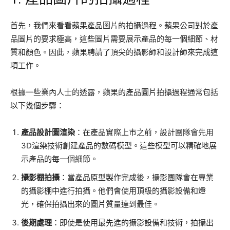
首先，我們來看看蘋果產品圖片的拍攝過程。蘋果公司對於產
品圖片的要求極高，這些圖片需要展示產品的每一個細節、材
質和顏色。因此，蘋果聘請了頂尖的攝影師和設計師來完成這
項工作。
根據一些業內人士的透露，蘋果的產品圖片拍攝過程通常包括
以下幾個步驟：
產品設計圖渲染
：在產品實際上市之前，設計團隊會先用
3D渲染技術創建產品的數碼模型。這些模型可以精確地展
示產品的每一個細節。
攝影棚拍攝
：當產品原型製作完成後，攝影團隊會在專業
的攝影棚中進行拍攝。他們會使用頂級的攝影設備和燈
光，確保拍攝出來的圖片質量達到最佳。
後期處理
：即使是使用最先進的攝影設備和技術，拍攝出