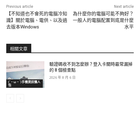
Previous article
Next article
【不知道也不會死的電腦冷知
為什麼你的電腦可能不夠好？
識】關於電腦、電供、以及過
一般人的電腦配置到底是什麼
去版本Windows
水平
相關文章
驗證碼收不到怎麼辦？登入卡關時最常漏掉
的 8 個檢查點
2026 年 8 月 6 日
(´・ω・`)手機資訊懶人
包