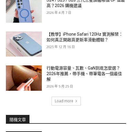
S24 / S25 / S26 三代三星旗艦哪個 CP 值最
高？2026 購機建議
2026 年 4 月 7 日
【教學】iPhone Safari 120Hz 實測解禁：
如何真正開啟高更新率滑動體驗？
2025 年 12 月 16 日
行動電源容量、瓦數、GaN到底怎麼選？
2026年推薦，帶手機、帶筆電各一個最佳
解
2026 年 5 月 25 日
Load more
隨機文章