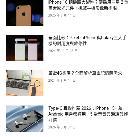
iPhone 18 相機將大躍進？傳採用三星 2 億
畫素感光元件，挑戰手機影像新極限
2025 年 8 月 11 日
全面比較：Pixel、iPhone與Galaxy三大手
機的耐用度與維修性
2024 年 11 月 18 日
筆電4G夠嗎？全面解析筆電記憶體需求
2024 年 9 月 14 日
Type-C 耳機推薦 2026：iPhone 15+ 和
Android 用戶都適用，5 款音質與通話兼顧
好選
2026 年 3 月 31 日