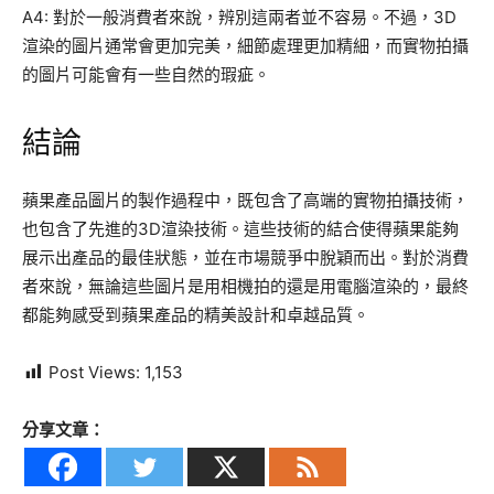
A4: 對於一般消費者來說，辨別這兩者並不容易。不過，3D
渲染的圖片通常會更加完美，細節處理更加精細，而實物拍攝
的圖片可能會有一些自然的瑕疵。
結論
蘋果產品圖片的製作過程中，既包含了高端的實物拍攝技術，
也包含了先進的3D渲染技術。這些技術的結合使得蘋果能夠
展示出產品的最佳狀態，並在市場競爭中脫穎而出。對於消費
者來說，無論這些圖片是用相機拍的還是用電腦渲染的，最終
都能夠感受到蘋果產品的精美設計和卓越品質。
Post Views:
1,153
分享文章：