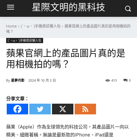
星際文明的黑科技
Home
(´・ω・`)手機資訊懶人包
蘋果官網上的產品圖片真的是用相機拍的
嗎？
(´・ω・`)手機資訊懶人包
蘋果官網上的產品圖片真的是
用相機拍的嗎？
By
星夢月影
2024 年 10 月 3 日
413
0
分享文章：
蘋果（Apple）作為全球領先的科技公司，其產品圖片一向以
精美、細緻著稱。無論是最新款的iPhone、iPad還是