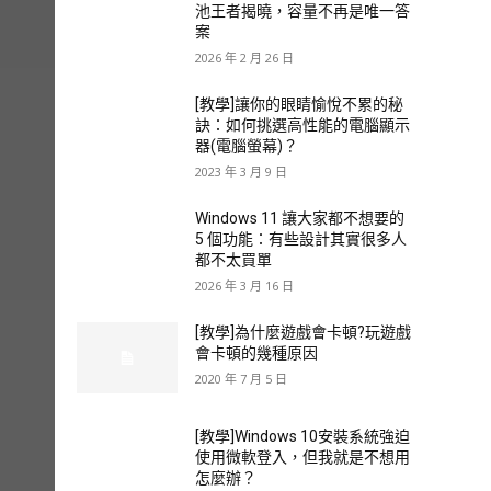
池王者揭曉，容量不再是唯一答
案
2026 年 2 月 26 日
[教學]讓你的眼睛愉悅不累的秘
訣：如何挑選高性能的電腦顯示
器(電腦螢幕)？
2023 年 3 月 9 日
Windows 11 讓大家都不想要的
5 個功能：有些設計其實很多人
都不太買單
2026 年 3 月 16 日
[教學]為什麼遊戲會卡頓?玩遊戲
會卡頓的幾種原因
2020 年 7 月 5 日
[教學]Windows 10安裝系統強迫
使用微軟登入，但我就是不想用
怎麼辦？