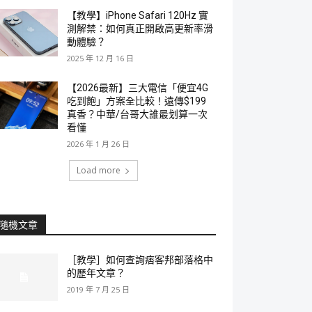
【教學】iPhone Safari 120Hz 實
測解禁：如何真正開啟高更新率滑
動體驗？
2025 年 12 月 16 日
【2026最新】三大電信「便宜4G
吃到飽」方案全比較！遠傳$199
真香？中華/台哥大誰最划算一次
看懂
2026 年 1 月 26 日
Load more
隨機文章
［教學］如何查詢痞客邦部落格中
的歷年文章？
2019 年 7 月 25 日