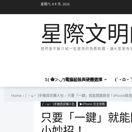
星期六, 8 8 月, 2026
星際文明
我們會不斷介紹一些實用的免費軟體，讓大家更有效率
Ξ( ✿＞◡❛)電腦組裝與硬體選擇
(´・Ω・
Home
(´・ω・`)手機資訊懶人包
只要「一鍵」就能開啟錄音！iPhone錄
(´・ω・`)手機資訊懶人包
▶iPhone 完全攻略
只要「一鍵」就能開
小妙招！