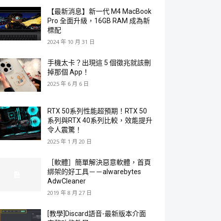
【最新消息】新一代 M4 MacBook
Pro 全面升級，16GB RAM 成為新
標配
2024 年 10 月 31 日
手機太卡？出現這 5 個徵兆就該刪
掉那個 App！
2025 年 6 月 6 日
RTX 50系列性能超預期！RTX 50
系列與RTX 40系列比較，效能提升
令人震驚！
2025 年 1 月 20 日
［軟體］簡單解決惡意軟體，首頁
綁架的好工具－－alwarebytes
AdwCleaner
2019 年 8 月 27 日
[教學]Discard語音-最新版本介面