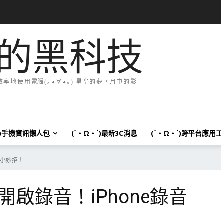
的黑科技
地使用電腦(｡◕∀◕｡) 星空的夢，月中的影
`)手機資訊懶人包
(´・Ω・`)最新3C消息
(´・Ω・`)跨平台應用
音小妙招！
啟錄音！iPhone錄音