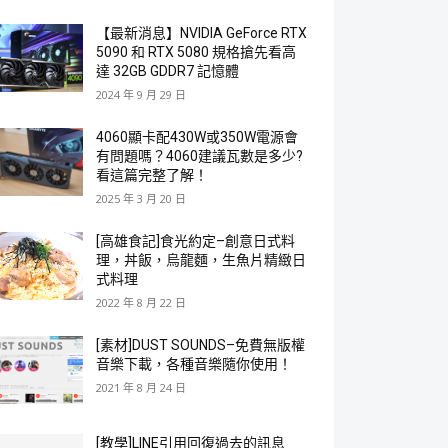
【最新消息】NVIDIA GeForce RTX
5090 和 RTX 5080 規格搶先看高
達 32GB GDDR7 記憶體
2024 年 9 月 29 日
4060顯卡配430W或350W電源會
有問題嗎？4060建議瓦數是多少?
看這篇完整了解！
2025 年 3 月 20 日
[高雄食記]食光約定–創意日式料
理，丼飯，烏龍麵，生魚片精緻日
式料理
2022 年 8 月 22 日
[素材]DUST SOUNDS–免費無版權
音樂下載，各種音樂隨你使用！
2021 年 8 月 24 日
[教學]LINE引用回復過去的訊息