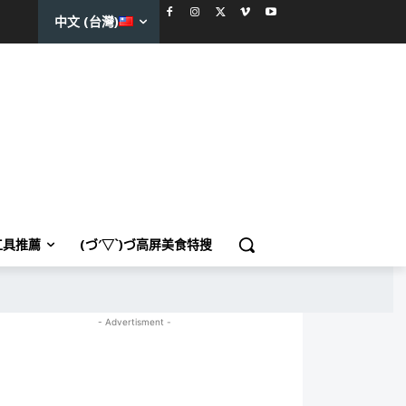
中文 (台灣)
工具推薦
(づ′▽`)づ高屏美食特搜
- Advertisment -