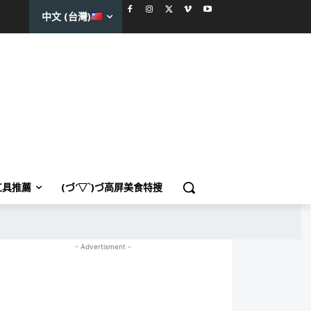
中文 (台灣)
工具推薦
(づ′▽`)づ高屏美食特搜
- Advertisment -