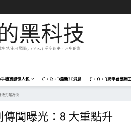
的黑科技
地使用電腦(｡◕∀◕｡) 星空的夢，月中的影
`)手機資訊懶人包
(´・Ω・`)最新3C消息
(´・Ω・`)跨平台應用
重點升級先睹為快
o 系列傳聞曝光：8 大重點升