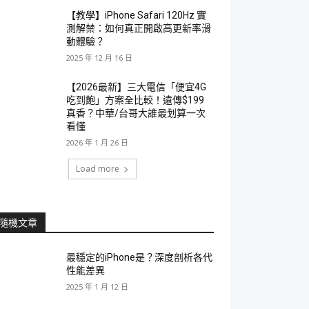
【教學】iPhone Safari 120Hz 實
測解禁：如何真正開啟高更新率滑
動體驗？
2025 年 12 月 16 日
【2026最新】三大電信「便宜4G
吃到飽」方案全比較！遠傳$199
真香？中華/台哥大誰最划算一次
看懂
2026 年 1 月 26 日
Load more
隨機文章
最穩定的iPhone是？深度剖析各代
性能差異
2025 年 1 月 12 日