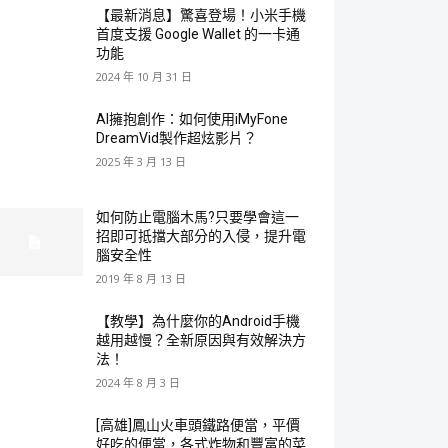
【最新消息】驚喜登場！小米手機
首度支援 Google Wallet 的一卡通
功能
2024 年 10 月 31 日
AI擁抱創作：如何使用iMyFone
DreamVid製作超炫影片？
2025 年 3 月 13 日
如何防止電腦木馬?只要學會這一
招即可抵擋大部分的入侵，提升電
腦安全性
2019 年 8 月 13 日
【教學】為什麼你的Android手機
越用越慢？全新原因與有效解決方
法！
2024 年 8 月 3 日
[高雄]鳳山火車頭鐵路便當，平價
好吃的便當，各式炸物和豐富的菜