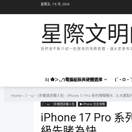
星期五, 7 8 月, 2026
星際文明
我們會不斷介紹一些實用的免費軟體，讓大家更有效率
Ξ( ✿＞◡❛)電腦組裝與硬體選擇
(´・Ω・
Home
(´・ω・`)手機資訊懶人包
iPhone 17 Pro 系列傳聞曝光：8 大
(´・ω・`)手機資訊懶人包
▶iPhone 完全攻略
iPhone 17 Pr
級先睹為快