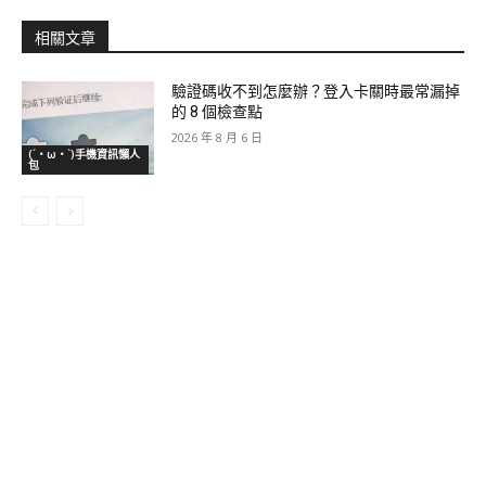
相關文章
驗證碼收不到怎麼辦？登入卡關時最常漏掉
的 8 個檢查點
2026 年 8 月 6 日
(´・ω・`)手機資訊懶人
包