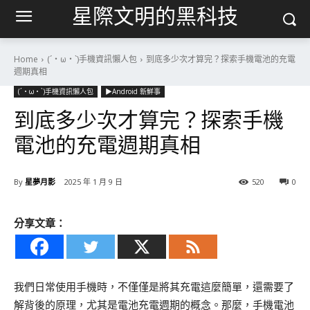
星際文明的黑科技
Home
(´・ω・`)手機資訊懶人包
到底多少次才算完？探索手機電池的充電
週期真相
(´・ω・`)手機資訊懶人包
▶Android 新鮮事
到底多少次才算完？探索手機
電池的充電週期真相
By
星夢月影
2025 年 1 月 9 日
520
0
分享文章：
我們日常使用手機時，不僅僅是將其充電這麼簡單，還需要了
解背後的原理，尤其是電池充電週期的概念。那麼，手機電池