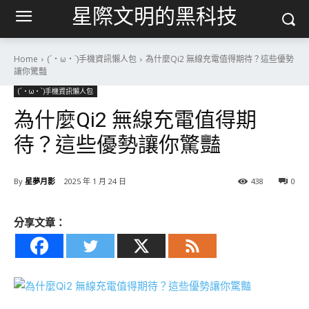
星際文明的黑科技
Home
(´・ω・`)手機資訊懶人包
為什麼Qi2 無線充電值得期待？這些優勢
讓你驚豔
(´・ω・`)手機資訊懶人包
為什麼Qi2 無線充電值得期
待？這些優勢讓你驚豔
By
星夢月影
2025 年 1 月 24 日
438
0
分享文章：