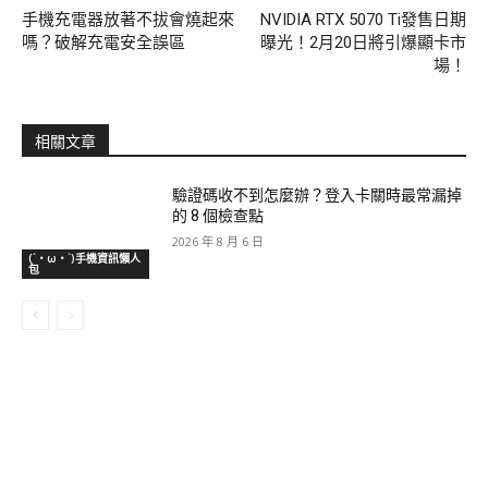
手機充電器放著不拔會燒起來
NVIDIA RTX 5070 Ti發售日期
嗎？破解充電安全誤區
曝光！2月20日將引爆顯卡市
場！
相關文章
驗證碼收不到怎麼辦？登入卡關時最常漏掉
的 8 個檢查點
2026 年 8 月 6 日
(´・ω・`)手機資訊懶人
包