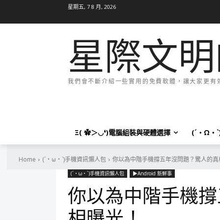
星期五, 7 8 月, 2026
星際文明
我們會不斷介紹一些實用的免費軟體，讓大家更有效率
Ξ( ✿＞◡❛)電腦組裝與硬體選擇
(´・Ω・
Home
(´・ω・`)手機資訊懶人包
你以為中階手機撐五年沒問題？驚人的真
(´・ω・`)手機資訊懶人包
▶Android 新鮮事
你以為中階手機撐
相曝光！