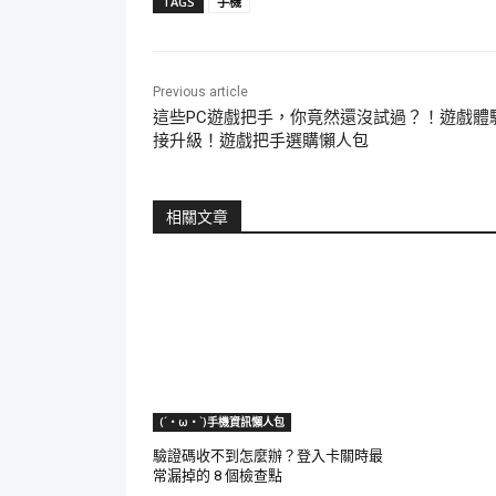
TAGS
手機
Previous article
這些PC遊戲把手，你竟然還沒試過？！遊戲體
接升級！遊戲把手選購懶人包
相關文章
(´・ω・`)手機資訊懶人包
驗證碼收不到怎麼辦？登入卡關時最
常漏掉的 8 個檢查點