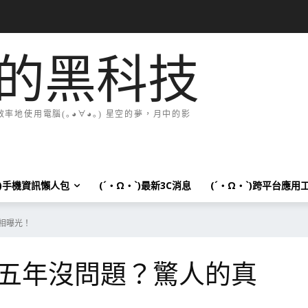
的黑科技
地使用電腦(｡◕∀◕｡) 星空的夢，月中的影
`)手機資訊懶人包
(´・Ω・`)最新3C消息
(´・Ω・`)跨平台應用
相曝光！
五年沒問題？驚人的真