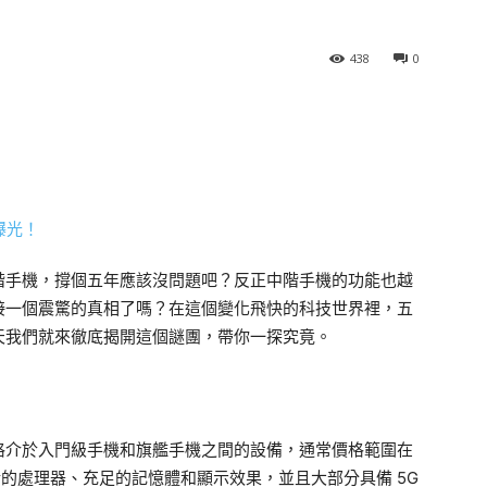
438
0
階手機，撐個五年應該沒問題吧？反正中階手機的功能也越
接一個震驚的真相了嗎？在這個變化飛快的科技世界裡，五
天我們就來徹底揭開這個謎團，帶你一探究竟。
格介於入門級手機和旗艦手機之間的設備，通常價格範圍在
有不錯的處理器、充足的記憶體和顯示效果，並且大部分具備 5G