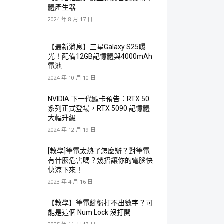
體產生器
2024 年 8 月 17 日
【最新消息】三星Galaxy S25曝
光！配備12GB記憶體與4000mAh
電池
2024 年 10 月 10 日
NVIDIA 下一代顯卡預告：RTX 50
系列正式登場，RTX 5090 記憶體
大幅升級
2024 年 12 月 19 日
[教學]筆電太熱了怎麼辦？對筆電
有什麼危害嗎？幾招讓你的電腦快
快涼下來！
2023 年 4 月 16 日
【教學】筆電鍵盤打不出數字？可
能是這個 Num Lock 沒打開