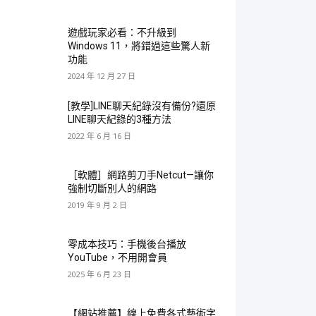
遊戲玩家必看：不升級到
Windows 11，將錯過這些驚人新
功能
2024 年 12 月 27 日
[教學]LINE聊天紀錄沒有備份?還原
LINE聊天紀錄的3種方法
2022 年 6 月 16 日
［軟體］網路剪刀手Netcut—讓你
強制切斷別人的網路
2019 年 9 月 2 日
零成本技巧：手機後台播放
YouTube，不用開會員
2025 年 6 月 23 日
【網站推薦】線上免費各式藝術字