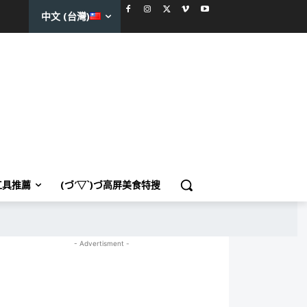
中文 (台灣)
工具推薦
(づ′▽`)づ高屏美食特搜
- Advertisment -