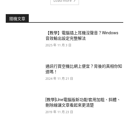
Load more
隨機文章
【教學】電腦插上耳機沒聲音？Windows
音效輸出設定完整解法
2025 年 11 月 3 日
通訊行買空機比網上便宜？背後的真相你知
道嗎！
2024 年 11 月 21 日
[教學]LIne電腦版新功能!套用加粗、斜體、
刪除線讓文章看起來更清楚
2019 年 11 月 23 日