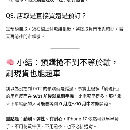
Q3. 店取是直接買還是預訂？
是預約自取，須在線上付款結帳後，選擇取貨門市與時間，當
天再前往門市領機。
小結：預購搶不到不等於輸，
刷現貨也能超車
別以為沒搶到 9/12 的預購就是錯過，事實上很多「刷現貨」
的用戶反而在
9/21 前後就拿到手機
，比宅配早得多。那些乖
乖下單宅配的人可能要等到
9 月底～10 月中
才能開箱。
重點是：勤刷、彈性、有耐心
，iPhone 17 依然可以早早到
手，不用花黃牛價、不用熬夜，也不必排通宵。