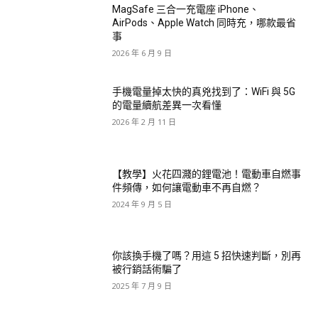
MagSafe 三合一充電座 iPhone、
AirPods、Apple Watch 同時充，哪款最省
事
2026 年 6 月 9 日
手機電量掉太快的真兇找到了：WiFi 與 5G
的電量續航差異一次看懂
2026 年 2 月 11 日
【教學】火花四濺的鋰電池！電動車自燃事
件頻傳，如何讓電動車不再自燃？
2024 年 9 月 5 日
你該換手機了嗎？用這 5 招快速判斷，別再
被行銷話術騙了
2025 年 7 月 9 日