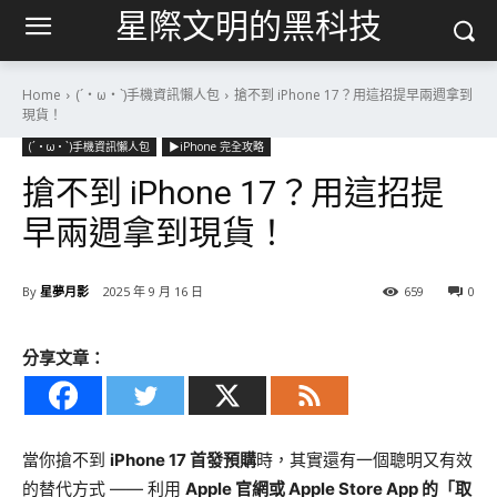
星際文明的黑科技
Home
(´・ω・`)手機資訊懶人包
搶不到 iPhone 17？用這招提早兩週拿到
現貨！
(´・ω・`)手機資訊懶人包
▶iPhone 完全攻略
搶不到 iPhone 17？用這招提
早兩週拿到現貨！
By
星夢月影
2025 年 9 月 16 日
659
0
分享文章：
當你搶不到
iPhone 17 首發預購
時，其實還有一個聰明又有效
的替代方式 —— 利用
Apple 官網或 Apple Store App 的「取