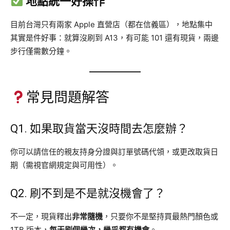
地點統一好操作
目前台灣只有兩家 Apple 直營店（都在信義區），地點集中
其實是件好事：就算沒刷到 A13，有可能 101 還有現貨，兩邊
步行僅需數分鐘。
常見問題解答
Q1. 如果取貨當天沒時間去怎麼辦？
你可以請信任的親友持身分證與訂單號碼代領，或更改取貨日
期（需視官網規定與可用性）。
Q2. 刷不到是不是就沒機會了？
不一定，現貨釋出
非常隨機
，只要你不是堅持買最熱門顏色或
1TB 版本，
每天刷個幾次，幾乎都有機會
。