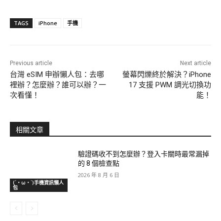
TAGS
iPhone
手機
Previous article
Next article
台灣 eSIM 申辦懶人包：去哪
螢幕閃爍終於解決？iPhone
裡辦？怎麼辦？誰可以辦？一
17 支援 PWM 調光切換功
次看懂！
能！
相關文章
驗證碼收不到怎麼辦？登入卡關時最常漏掉
的 8 個檢查點
2026 年 8 月 6 日
(´・ω・`)手機資訊懶人
包