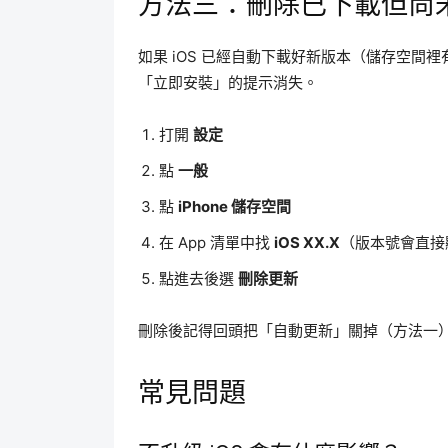
方法三：刪除已下載但尚
如果 iOS 已經自動下載好新版本（儲存空間
「立即安裝」的提示消失。
打開
設定
點
一般
點
iPhone 儲存空間
在 App 清單中找
iOS XX.X
（版本號會直接
點進去後選
刪除更新
刪除後記得回頭把「自動更新」關掉（方法一），
常見問題