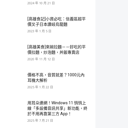
2024 年 10 月 21 日
[高雄食記]小資必吃：信義區超平
價叉子日本讚岐烏龍麵
2023 年 1 月 5 日
[高雄美食]來碗拉麵－－好吃的平
價拉麵，炒泡麵，丼飯專賣店
2020 年 11 月 12 日
價格不高，音質就差？1000元內
耳機大解析
2025 年 1 月 22 日
用耳朵連網！Windows 11 悄悄上
線「多設備音訊共享」新功能，終
於不用再靠第三方 App！
2025 年 7 月 21 日