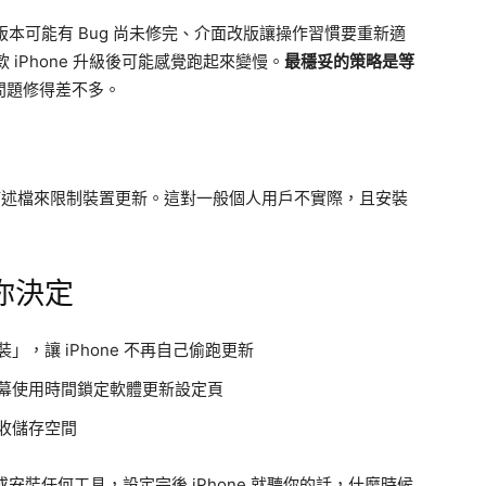
版本可能有 Bug 尚未修完、介面改版讓操作習慣要重新適
款 iPhone 升級後可能感覺跑起來變慢。
最穩妥的策略是等
版問題修得差不多。
描述檔來限制裝置更新。這對一般個人用戶不實際，且安裝
你決定
，讓 iPhone 不再自己偷跑更新
幕使用時間鎖定軟體更新設定頁
收儲存空間
或安裝任何工具，設定完後 iPhone 就聽你的話，什麼時候