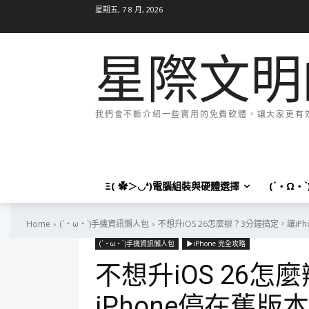
星期五, 7 8 月, 2026
星際文明
我們會不斷介紹一些實用的免費軟體，讓大家更有效率
Ξ( ✿＞◡❛)電腦組裝與硬體選擇
(´・Ω・
Home
(´・ω・`)手機資訊懶人包
不想升iOS 26怎麼辦？3分鐘搞定，讓iP
(´・ω・`)手機資訊懶人包
▶iPhone 完全攻略
不想升iOS 26
iPhone停在舊