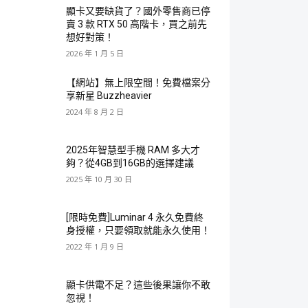
顯卡又要缺貨了？國外零售商已停
賣 3 款 RTX 50 高階卡，買之前先
想好對策！
2026 年 1 月 5 日
【網站】無上限空間！免費檔案分
享新星 Buzzheavier
2024 年 8 月 2 日
2025年智慧型手機 RAM 多大才
夠？從4GB到16GB的選擇建議
2025 年 10 月 30 日
[限時免費]Luminar 4 永久免費終
身授權，只要領取就能永久使用！
2022 年 1 月 9 日
顯卡供電不足？這些後果讓你不敢
忽視！