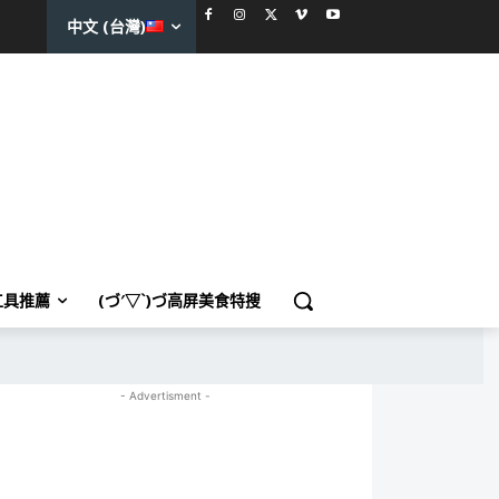
中文 (台灣)
工具推薦
(づ′▽`)づ高屏美食特搜
- Advertisment -