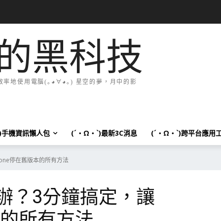
的黑科技
地使用電腦(｡◕∀◕｡) 星空的夢，月中的影
`)手機資訊懶人包
(´・Ω・`)最新3C消息
(´・Ω・`)跨平台應用
hone停在舊版本的所有方法
怎麼辦？3分鐘搞定，讓
版本的所有方法