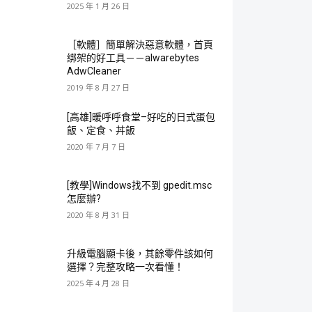
2025 年 1 月 26 日
［軟體］簡單解決惡意軟體，首頁
綁架的好工具－－alwarebytes
AdwCleaner
2019 年 8 月 27 日
[高雄]暖呼呼食堂–好吃的日式蛋包
飯、定食、丼飯
2020 年 7 月 7 日
[教學]Windows找不到 gpedit.msc
怎麼辦?
2020 年 8 月 31 日
升級電腦顯卡後，其餘零件該如何
選擇？完整攻略一次看懂！
2025 年 4 月 28 日