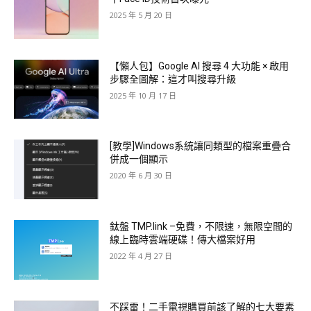
2025 年 5 月 20 日
【懶人包】Google AI 搜尋 4 大功能 × 啟用
步驟全圖解：這才叫搜尋升級
2025 年 10 月 17 日
[教學]Windows系統讓同類型的檔案重疊合
併成一個顯示
2020 年 6 月 30 日
鈦盤 TMP.link –免費，不限速，無限空間的
線上臨時雲端硬碟！傳大檔案好用
2022 年 4 月 27 日
不踩雷！二手電視購買前該了解的七大要素