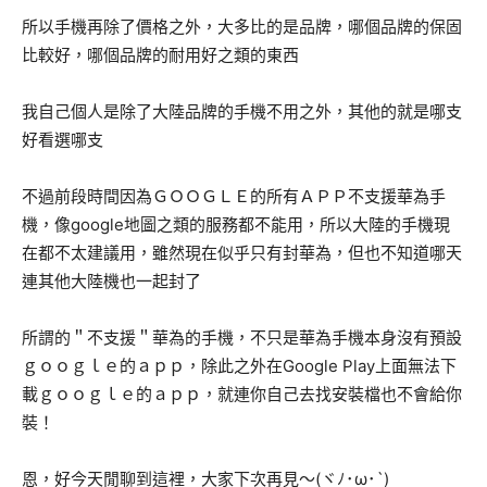
所以手機再除了價格之外，大多比的是品牌，哪個品牌的保固
比較好，哪個品牌的耐用好之類的東西
我自己個人是除了大陸品牌的手機不用之外，其他的就是哪支
好看選哪支
不過前段時間因為ＧＯＯＧＬＥ的所有ＡＰＰ不支援華為手
機，像google地圖之類的服務都不能用，所以大陸的手機現
在都不太建議用，雖然現在似乎只有封華為，但也不知道哪天
連其他大陸機也一起封了
所謂的＂不支援＂華為的手機，不只是華為手機本身沒有預設
ｇｏｏｇｌｅ的ａｐｐ，除此之外在Google Play上面無法下
載ｇｏｏｇｌｅ的ａｐｐ，就連你自己去找安裝檔也不會給你
裝！
恩，好今天閒聊到這裡，大家下次再見～(ヾﾉ･ω･`)