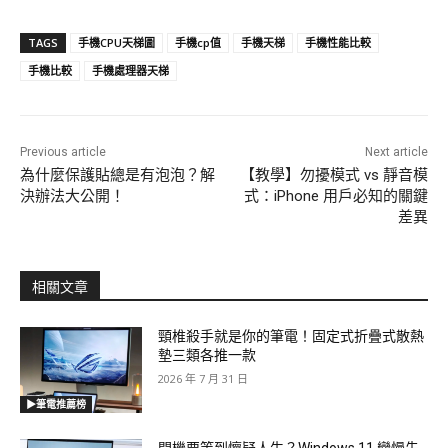
TAGS
手機CPU天梯圖
手機cp值
手機天梯
手機性能比較
手機比較
手機處理器天梯
Previous article
Next article
為什麼保護貼總是有泡泡？解
【教學】勿擾模式 vs 靜音模
決辦法大公開！
式：iPhone 用戶必知的關鍵
差異
相關文章
頸椎殺手就是你的筆電！固定式折疊式散熱
墊三類各推一款
2026 年 7 月 31 日
▶筆電推薦榜
開機要等到懷疑人生？Windows 11 變慢先