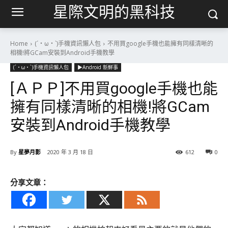
星際文明的黑科技
Home
(´・ω・`)手機資訊懶人包
不用買google手機也能擁有同樣清晰的
相機!將GCam安裝到Android手機教學
(´・ω・`)手機資訊懶人包
▶Android 新鮮事
[ＡＰＰ]不用買google手機也能
擁有同樣清晰的相機!將GCam
安裝到Android手機教學
By
星夢月影
2020 年 3 月 18 日
612
0
分享文章：