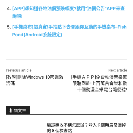
[APP]想知道各地油價漲跌幅度?就用”油價公告”APP來查
詢吧!
[手機桌布]超真實!手指點下去會跟你互動的手機桌布–Fish
Pond(Android系統限定)
Previous article
Next article
[教學]刪除Windows 10密鑰激
[手機ＡＰＰ]免費動漫音樂無
活碼
限聽到飽!上百萬首音樂和數
十個動漫音樂電台隨便聽!
相關文章
驗證碼收不到怎麼辦？登入卡關時最常漏掉
的 8 個檢查點