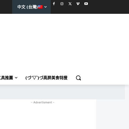
中文 (台灣)
工具推薦
(づ′▽`)づ高屏美食特搜
- Advertisment -