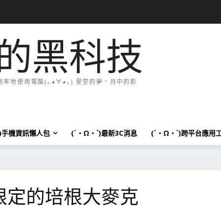
的黑科技
地使用電腦(｡◕∀◕｡) 星空的夢，月中的影
`)手機資訊懶人包
(´・Ω・`)最新3C消息
(´・Ω・`)跨平台應用
間限定的培根大麥克