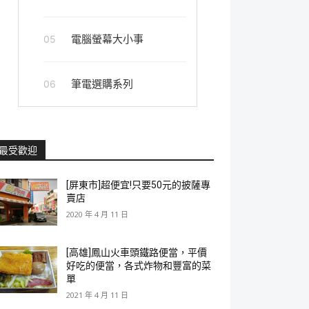
電腦螢幕大小事
05
筆電選購系列
06
最受歡迎
[屏東市]超便宜!只要50元的披薩專
賣店
2020 年 4 月 11 日
[高雄]鳳山火車頭鐵路便當，平價
好吃的便當，各式炸物和豐富的菜
單
2021 年 4 月 11 日