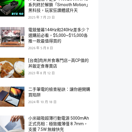
系列終於解鎖「Smooth Motion」
黑科技，玩家狂讚體感升天
2025 年 7 月 23 日
電競螢幕144Hz和240Hz差多少？
選購前必看，$5,000~$15,000各
推一款最值得買的
2026 年 5 月 8 日
[台南]肉丼丼食專門店—高CP值的
丼飯定食專賣店
2023 年 8 月 12 日
二手筆電的檢查秘訣：讓你避開購
買陷阱
2024 年 10 月 18 日
小米磁吸超薄行動電源 5000mAh
正式亮相：極致纖薄僅 8.7mm，
支援 7.5W 無線快充