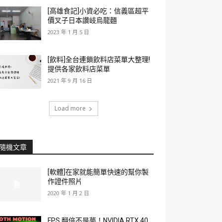
[高雄食記]小資必吃：信義區超平
價叉子日本讚岐烏龍麵
2023 年 1 月 5 日
[飲料]全台連鎖飲料店菜單大整理!
提供各家飲料店菜單
2021 年 9 月 16 日
Load more
隨機文章
[軟體]在家就能簡單快速的幫你製
作證件照片
2020 年 1 月 2 日
FPS 翻倍不是夢！NVIDIA RTX 40