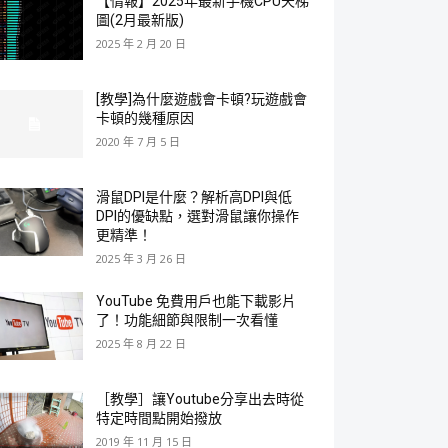
【情報】2025年最新手機CPU天梯
圖(2月最新版)
2025 年 2 月 20 日
[教學]為什麼遊戲會卡頓?玩遊戲會
卡頓的幾種原因
2020 年 7 月 5 日
滑鼠DPI是什麼？解析高DPI與低
DPI的優缺點，選對滑鼠讓你操作
更精準！
2025 年 3 月 26 日
YouTube 免費用戶也能下載影片
了！功能細節與限制一次看懂
2025 年 8 月 22 日
［教學］讓Youtube分享出去時從
特定時間點開始撥放
2019 年 11 月 15 日