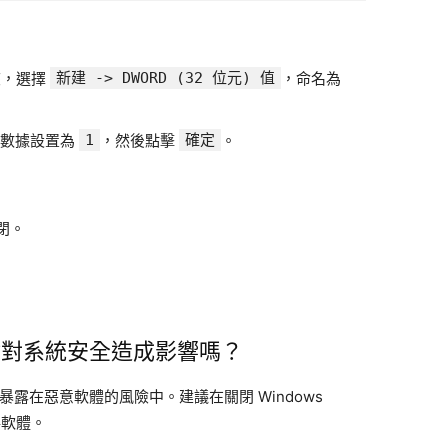
夾，選擇
新建 -> DWORD (32 位元) 值
，命名為
值數據設置為
1
，然後點擊
確定
。
關閉。
er 會對系統安全造成影響嗎？
讓電腦暴露在惡意軟體的風險中。建議在關閉 Windows
毒軟體。