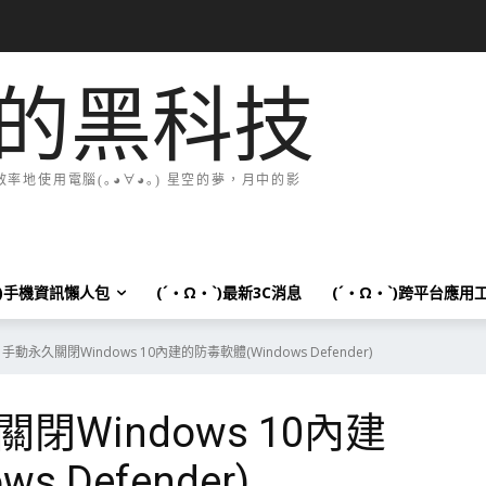
的黑科技
地使用電腦(｡◕∀◕｡) 星空的夢，月中的影
`)手機資訊懶人包
(´・Ω・`)最新3C消息
(´・Ω・`)跨平台應用
動永久關閉Windows 10內建的防毒軟體(Windows Defender)
Windows 10內建
 Defender)