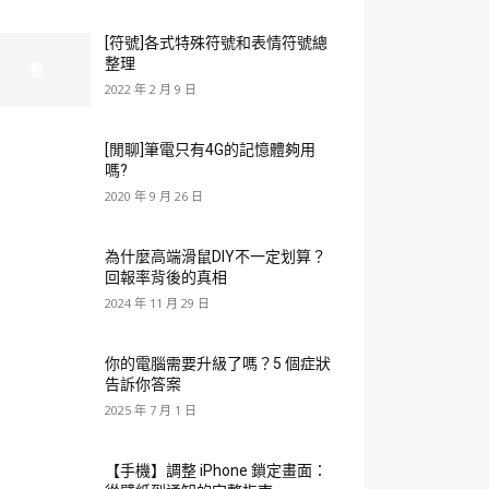
[符號]各式特殊符號和表情符號總
整理
2022 年 2 月 9 日
[閒聊]筆電只有4G的記憶體夠用
嗎?
2020 年 9 月 26 日
為什麼高端滑鼠DIY不一定划算？
回報率背後的真相
2024 年 11 月 29 日
你的電腦需要升級了嗎？5 個症狀
告訴你答案
2025 年 7 月 1 日
【手機】調整 iPhone 鎖定畫面：