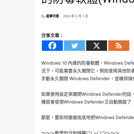
By
星夢月影
2024 年 9 月 1 日
分享文章：
Windows 10 內建的防毒軟體，Windows
況下，可能需要永久關閉它，例如使用其他防
手動永久關閉 Windows Defender，並確
如果使用設定來關閉Windows Defender的
機就會發現Windows Defender又自動開啟了
那麼，要如何徹徹底底地把Windows Defend
～～～教學的分割線醬(つ´ω`)つ～～～