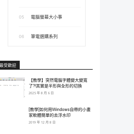
電腦螢幕大小事
05
筆電選購系列
06
最受歡迎
【教學】突然電腦字體變大變寬
了?!其實是半形與全形的切換
2025 年 8 月 6 日
[教學]如何用Ｗindows自帶的小畫
家軟體簡單的去浮水印
2019 年 12 月 8 日