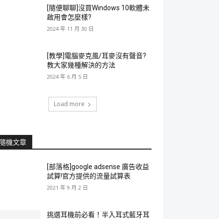
[隨便聊聊]沒買Windows 10軟體未
啟用會怎麼樣?
2024 年 11 月 30 日
[教學]電腦麥克風/耳麥沒有聲音?
教大家幾種解決的方法
2024 年 6 月 5 日
Load more
隨機文章
[部落格]google adsense 廣告收益
試算!官方提供的流量試算表
2021 年 9 月 2 日
挑選耳機前必看！半入耳式藍牙耳