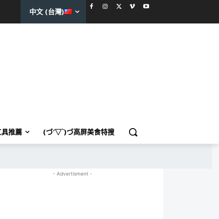
中文 (台灣)
工具推薦
(づ′▽`)づ高屏美食特搜
- Advertisment -