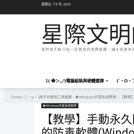
星期五, 7 8 月, 2026
星際文明
我們會不斷介紹一些實用的免費軟體，讓大家更有效率
Ξ( ✿＞◡❛)電腦組裝與硬體選擇
(´・Ω・
Home
(´・ω・`)跨平台應用工具推薦
▶Windows作業系統教學
【教學】手
▶Windows作業系統教學
【教學】手動永久關閉
的防毒軟體(Windows