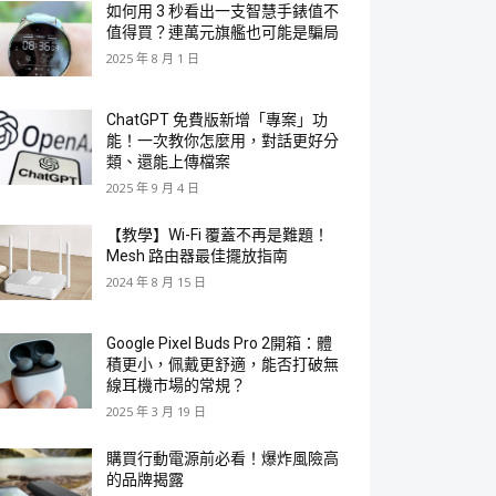
如何用 3 秒看出一支智慧手錶值不
值得買？連萬元旗艦也可能是騙局
2025 年 8 月 1 日
ChatGPT 免費版新增「專案」功
能！一次教你怎麼用，對話更好分
類、還能上傳檔案
2025 年 9 月 4 日
【教學】Wi-Fi 覆蓋不再是難題！
Mesh 路由器最佳擺放指南
2024 年 8 月 15 日
Google Pixel Buds Pro 2開箱：體
積更小，佩戴更舒適，能否打破無
線耳機市場的常規？
2025 年 3 月 19 日
購買行動電源前必看！爆炸風險高
的品牌揭露