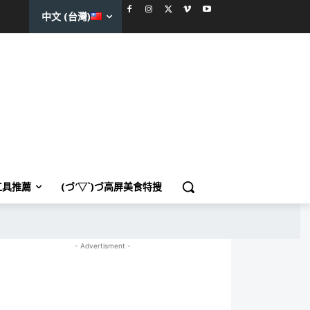
中文 (台灣)
工具推薦
(づ′▽`)づ高屏美食特搜
- Advertisment -