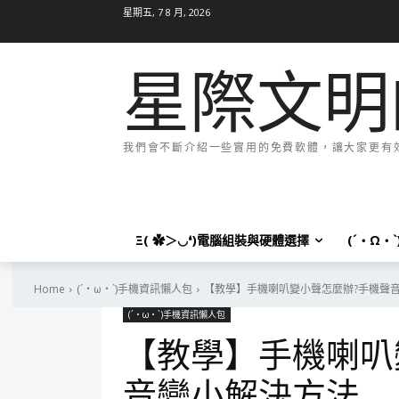
星期五, 7 8 月, 2026
星際文明
我們會不斷介紹一些實用的免費軟體，讓大家更有效率
Ξ( ✿＞◡❛)電腦組裝與硬體選擇
(´・Ω・
Home
(´・ω・`)手機資訊懶人包
【教學】手機喇叭變小聲怎麼辦?手機聲
(´・ω・`)手機資訊懶人包
【教學】手機喇叭
音變小解決方法