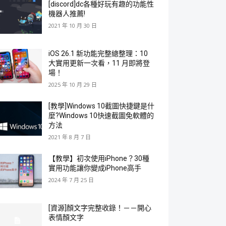
[discord]dc各種好玩有趣的功能性
機器人推薦!
2021 年 10 月 30 日
iOS 26.1 新功能完整總整理：10
大實用更新一次看，11 月即將登
場！
2025 年 10 月 29 日
[教學]Windows 10截圖快捷鍵是什
麼?Windows 10快速截圖免軟體的
方法
2021 年 8 月 7 日
【教學】初次使用iPhone？30種
實用功能讓你變成iPhone高手
2024 年 7 月 25 日
[資源]顏文字完整收錄！－－開心
表情顏文字