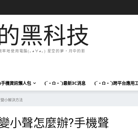
的黑科技
地使用電腦(｡◕∀◕｡) 星空的夢，月中的影
`)手機資訊懶人包
(´・Ω・`)最新3C消息
(´・Ω・`)跨平台應用
音變小解決方法
變小聲怎麼辦?手機聲