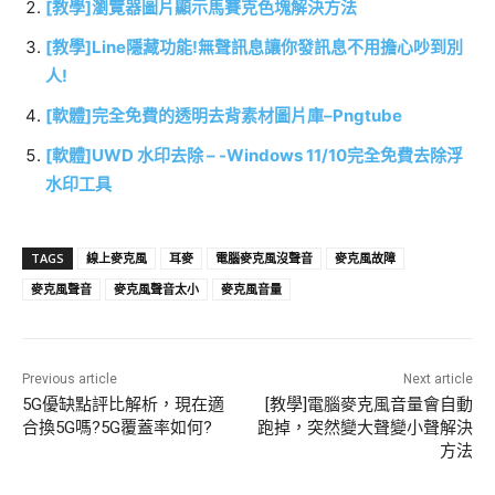
[教學]瀏覽器圖片顯示馬賽克色塊解決方法
[教學]Line隱藏功能!無聲訊息讓你發訊息不用擔心吵到別
人!
[軟體]完全免費的透明去背素材圖片庫–Pngtube
[軟體]UWD 水印去除 – -Windows 11/10完全免費去除浮
水印工具
TAGS
線上麥克風
耳麥
電腦麥克風沒聲音
麥克風故障
麥克風聲音
麥克風聲音太小
麥克風音量
Previous article
Next article
5G優缺點評比解析，現在適
[教學]電腦麥克風音量會自動
合換5G嗎?5G覆蓋率如何?
跑掉，突然變大聲變小聲解決
方法