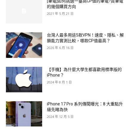
[筆電]如何挑選一臺高CP值的筆電?買筆電
的幾個購買方向
2021 年 5 月 21 日
台灣人最多用這5款VPN！速度、隱私、解
鎖能力實測比較，哪款CP值最高？
2026 年 6 月 16 日
【手機】為什麼大學生都喜歡用標準版的
iPhone？
2024 年 8 月 1 日
iPhone 17 Pro 系列傳聞曝光：8 大重點升
級先睹為快
2024 年 12 月 5 日