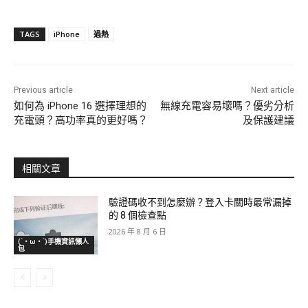
TAGS
iPhone
過熱
Previous article
Next article
如何為 iPhone 16 選擇理想的
無線充電容易壞嗎？優劣分析
充電頭？高功率真的更好嗎？
及保護建議
相關文章
驗證碼收不到怎麼辦？登入卡關時最常漏掉
的 8 個檢查點
2026 年 8 月 6 日
(´・ω・`)手機資訊懶人
包