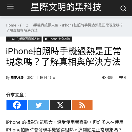
星際文明的黑科技
Home
(´・ω・`)手機資訊懶人包
iPhone拍照時手機過熱是正常現象嗎？
了解真相與解決方法
(´・ω・`)手機資訊懶人包
▶iPhone 完全攻略
iPhone拍照時手機過熱是正常
現象嗎？了解真相與解決方法
By
星夢月影
2024 年 10 月 13 日
656
0
分享文章：
iPhone 的攝影功能強大，深受使用者喜愛，但許多人在使用
iPhone拍照時會發現手機變得很熱。這到底是正常現象嗎？