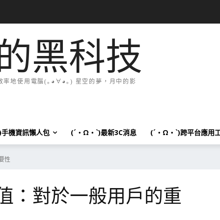
的黑科技
地使用電腦(｡◕∀◕｡) 星空的夢，月中的影
`)手機資訊懶人包
(´・Ω・`)最新3C消息
(´・Ω・`)跨平台應用
重要性
升級價值：對於一般用戶的重