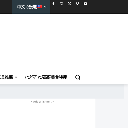
中文 (台灣)
工具推薦
(づ′▽`)づ高屏美食特搜
- Advertisment -