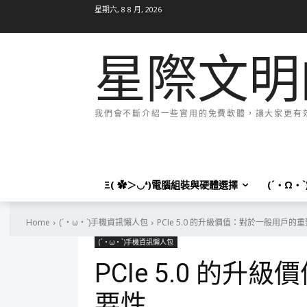
星期六, 8 8 月, 2026
星際文明
我們會不斷介紹一些實用的免費軟體，讓大家更有效率
Ξ( ✿＞◡❛)電腦組裝與硬體選擇
(´・Ω・
Home
(´・ω・`)手機資訊懶人包
PCIe 5.0 的升級價值：對於一般用戶的
(´・ω・`)手機資訊懶人包
PCIe 5.0 的
要性