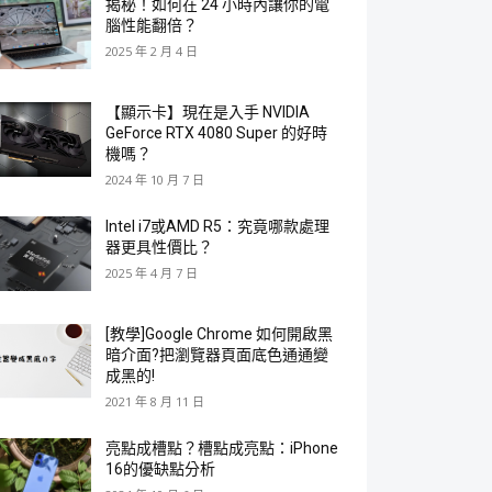
揭秘！如何在 24 小時內讓你的電
腦性能翻倍？
2025 年 2 月 4 日
【顯示卡】現在是入手 NVIDIA
GeForce RTX 4080 Super 的好時
機嗎？
2024 年 10 月 7 日
Intel i7或AMD R5：究竟哪款處理
器更具性價比？
2025 年 4 月 7 日
[教學]Google Chrome 如何開啟黑
暗介面?把瀏覽器頁面底色通通變
成黑的!
2021 年 8 月 11 日
亮點成槽點？槽點成亮點：iPhone
16的優缺點分析