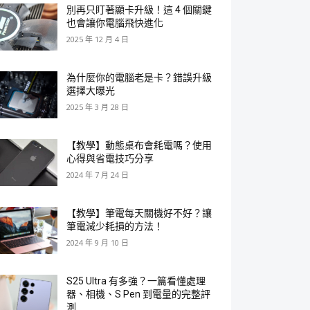
別再只盯著顯卡升級！這 4 個關鍵
也會讓你電腦飛快進化
2025 年 12 月 4 日
為什麼你的電腦老是卡？錯誤升級
選擇大曝光
2025 年 3 月 28 日
【教學】動態桌布會耗電嗎？使用
心得與省電技巧分享
2024 年 7 月 24 日
【教學】筆電每天關機好不好？讓
筆電減少耗損的方法！
2024 年 9 月 10 日
S25 Ultra 有多強？一篇看懂處理
器、相機、S Pen 到電量的完整評
測