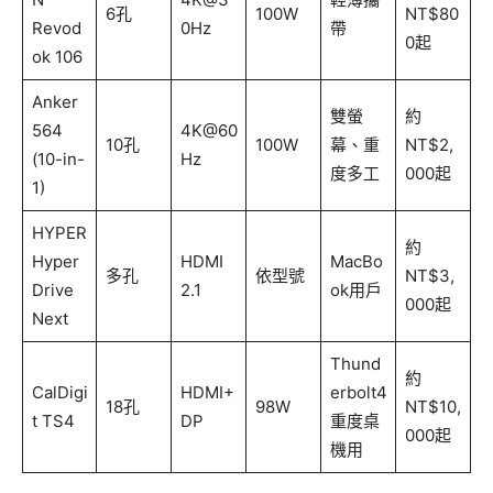
6孔
100W
NT$80
Revod
0Hz
帶
0起
ok 106
Anker
雙螢
約
564
4K@60
10孔
100W
幕、重
NT$2,
(10-in-
Hz
度多工
000起
1)
HYPER
約
Hyper
HDMI
MacBo
多孔
依型號
NT$3,
Drive
2.1
ok用戶
000起
Next
Thund
約
CalDigi
HDMI+
erbolt4
18孔
98W
NT$10,
t TS4
DP
重度桌
000起
機用