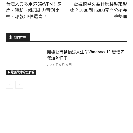
台灣人最多用這5款VPN！速
電競椅坐久為什麼腰越來越
度、隱私、解鎖能力實測比
痠？5000到15000元辦公椅完
較，哪款CP值最高？
整整理
相關文章
開機要等到懷疑人生？Windows 11 變慢先
做這 8 件事
2026 年 8 月 5 日
▶電腦故障綜合解答