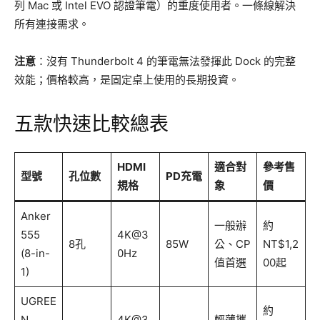
列 Mac 或 Intel EVO 認證筆電）的重度使用者。一條線解決
所有連接需求。
注意
：沒有 Thunderbolt 4 的筆電無法發揮此 Dock 的完整
效能；價格較高，是固定桌上使用的長期投資。
五款快速比較總表
HDMI
適合對
參考售
型號
孔位數
PD充電
規格
象
價
Anker
一般辦
約
555
4K@3
8孔
85W
公、CP
NT$1,2
(8-in-
0Hz
值首選
00起
1)
UGREE
約
N
4K@3
輕薄攜