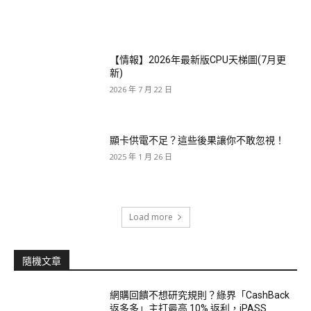
【情報】2026年最新版CPU天梯圖(7月更
新)
2026 年 7 月 22 日
顯卡供電不足？這些後果讓你不敢忽視！
2025 年 1 月 26 日
Load more
隨機文章
網購回饋不想研究規則？綠界「CashBack
返多多」主打最高 10% 返利，iPASS