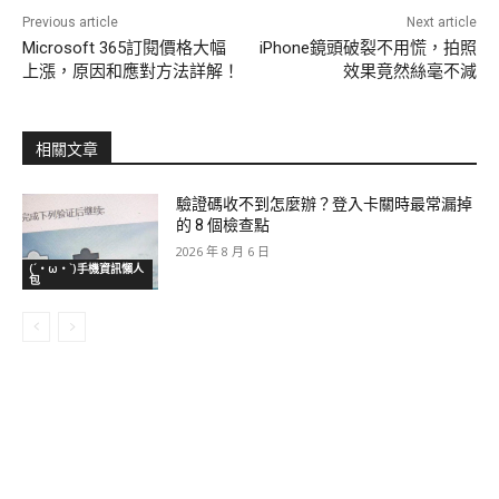
Previous article
Next article
Microsoft 365訂閱價格大幅
iPhone鏡頭破裂不用慌，拍照
上漲，原因和應對方法詳解！
效果竟然絲毫不減
相關文章
驗證碼收不到怎麼辦？登入卡關時最常漏掉
的 8 個檢查點
2026 年 8 月 6 日
(´・ω・`)手機資訊懶人
包