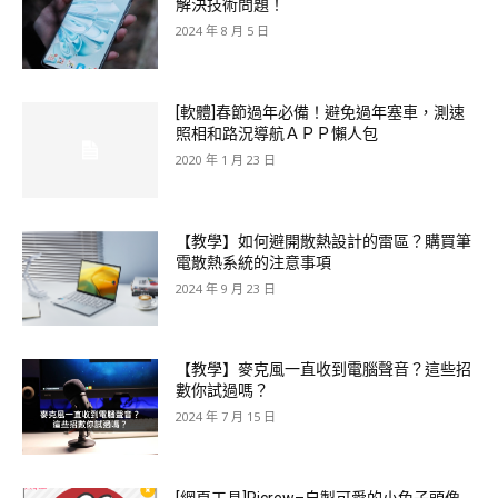
解決技術問題！
2024 年 8 月 5 日
[軟體]春節過年必備！避免過年塞車，測速
照相和路況導航ＡＰＰ懶人包
2020 年 1 月 23 日
【教學】如何避開散熱設計的雷區？購買筆
電散熱系統的注意事項
2024 年 9 月 23 日
【教學】麥克風一直收到電腦聲音？這些招
數你試過嗎？
2024 年 7 月 15 日