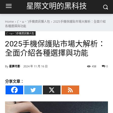
星際文明的黑科技
Home
(´・ω・`)手機資訊懶人包
2025手機保護貼市場大解析：全面介紹
各種選擇與功能
(´・ω・`)手機資訊懶人包
2025手機保護貼市場大解析：
全面介紹各種選擇與功能
By
星夢月影
2024 年 11 月 16 日
458
0
分享文章：