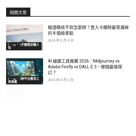
相關文章
驗證碼收不到怎麼辦？登入卡關時最常漏掉
的 8 個檢查點
2026 年 8 月 6 日
(´・ω・`)手機資訊懶人
包
AI 繪圖工具推薦 2026：Midjourney vs
Adobe Firefly vs DALL-E 3，哪個最值得
訂？
(´・ω・`)跨平台應用工
2026 年 8 月 4 日
具推薦