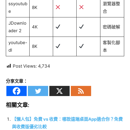
ssyoutub
瀏覽器整
8K
e
合
JDownlo
4K
密碼破解
ader 2
youtube-
客製化腳
8K
dl
本
Post Views:
4,734
分享文章：
相關文章:
【懶人包】免費 vs 收費：哪款遠端桌面App適合你？免費
與收費版優劣比較