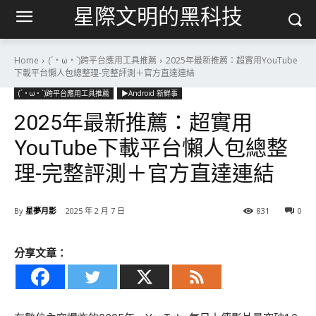
星際文明的黑科技
Home
(´・ω・`)跨平台應用工具推薦
2025年最新推薦：超實用YouTube
下載平台懶人包總整理-完整評測＋官方直達連結
(´・ω・`)跨平台應用工具推薦
▶Android 新鮮事
2025年最新推薦：超實用
YouTube下載平台懶人包總整
理-完整評測＋官方直達連結
By
星夢月影
2025 年 2 月 7 日
831
0
分享文章：