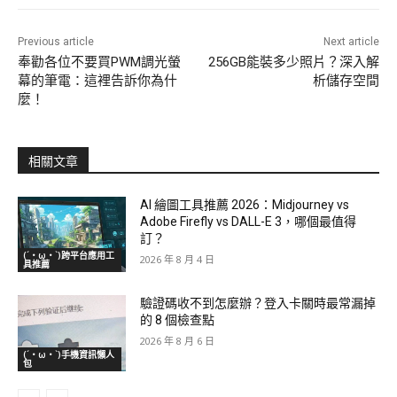
Previous article
Next article
奉勸各位不要買PWM調光螢
256GB能裝多少照片？深入解
幕的筆電：這裡告訴你為什
析儲存空間
麼！
相關文章
AI 繪圖工具推薦 2026：Midjourney vs
Adobe Firefly vs DALL-E 3，哪個最值得
訂？
(´・ω・`)跨平台應用工
2026 年 8 月 4 日
具推薦
驗證碼收不到怎麼辦？登入卡關時最常漏掉
的 8 個檢查點
2026 年 8 月 6 日
(´・ω・`)手機資訊懶人
包