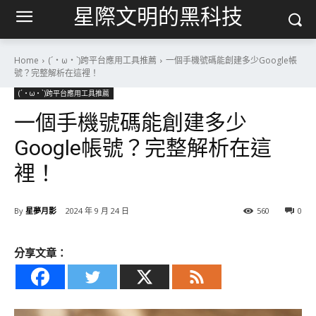
星際文明的黑科技
Home
(´・ω・`)跨平台應用工具推薦
一個手機號碼能創建多少Google帳
號？完整解析在這裡！
(´・ω・`)跨平台應用工具推薦
一個手機號碼能創建多少
Google帳號？完整解析在這
裡！
By
星夢月影
2024 年 9 月 24 日
560
0
分享文章：