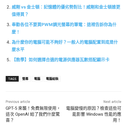
威剛 vs 金士頓：記憶體的優劣勢對比！威剛和金士頓誰更
值得買？
奉勸各位不要買PWM調光螢幕的筆電：這裡告訴你為什
麼！
為什麼你的電腦可能不夠好？一般人的電腦配置到底是什
麼水平
【教學】如何選擇合適的電源供應器瓦數搭配顯示卡
TAGS
螢幕
電腦
電腦組裝
Previous article
Next article
GPT-5 來襲！免費無限使用，
電腦變慢的原因？檢查這些可
這次 OpenAI 給了我們什麼驚
能影響 Windows 性能的應
喜？
用！