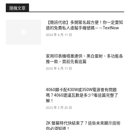
隨機文章
【簡訊代收】多開匿名超方便！你一定要知
道的免費私人虛擬手機號碼－－TextNow
2024 年 6 月 11 日
家用印表機噴墨連供、黑白雷射、多功能各
推一款，買前先看這篇
2026 年 6 月 11 日
4060顯卡配430W或350W電源會有問題
嗎？4060建議瓦數是多少?看這篇完整了
解！
2025 年 3 月 20 日
2K 螢幕時代快結束了？這些未來顯示技術
你必須知道！