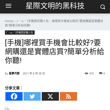
星際文明的黑科技
Home
(´・ω・`)手機資訊懶人包
哪裡買手機會比較好?要網購還是實體店
買?簡單分析給你聽!
(´・ω・`)手機資訊懶人包
[手機]哪裡買手機會比較好?要
網購還是實體店買?簡單分析給
你聽!
By
星夢月影
2021 年 8 月 28 日
472
0
分享文章：