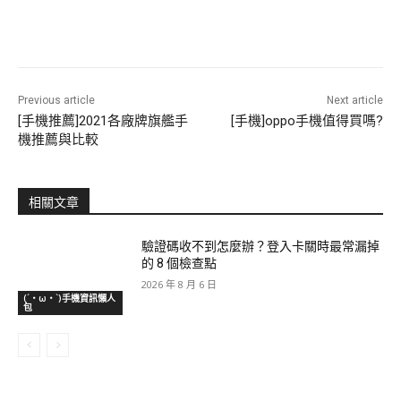
Previous article
Next article
[手機推薦]2021各廠牌旗艦手
[手機]oppo手機值得買嗎?
機推薦與比較
相關文章
驗證碼收不到怎麼辦？登入卡關時最常漏掉
的 8 個檢查點
2026 年 8 月 6 日
(´・ω・`)手機資訊懶人
包