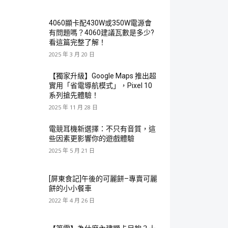
4060顯卡配430W或350W電源會
有問題嗎？4060建議瓦數是多少?
看這篇完整了解！
2025 年 3 月 20 日
【獨家升級】Google Maps 推出超
實用「省電導航模式」，Pixel 10
系列搶先體驗！
2025 年 11 月 28 日
電競耳機新選擇：不只有音質，這
些因素更影響你的遊戲體驗
2025 年 5 月 21 日
[屏東食記]午後的可麗餅–專賣可麗
餅的小小餐車
2022 年 4 月 26 日