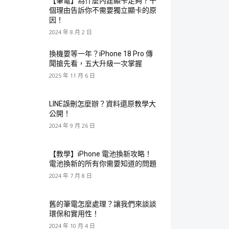
【筆電】為什麼內建顯卡足夠？十
個理由告訴你不需要獨立顯卡的原
因！
2024 年 8 月 2 日
換機要等一年？iPhone 18 Pro 傳
聞搶先看，五大升級一次掌握
2025 年 11 月 6 日
LINE誤刪怎麼辦？資料還原教學大
公開！
2024 年 9 月 26 日
【教學】iPhone 電池換新攻略！
電池換新的所有你需要知道的問題
2024 年 7 月 8 日
舊的筆電怎麼處理？讓我們來談談
環保和實用性！
2024 年 10 月 4 日