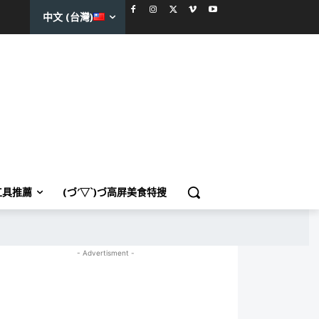
中文 (台灣)
工具推薦
(づ′▽`)づ高屏美食特搜
- Advertisment -