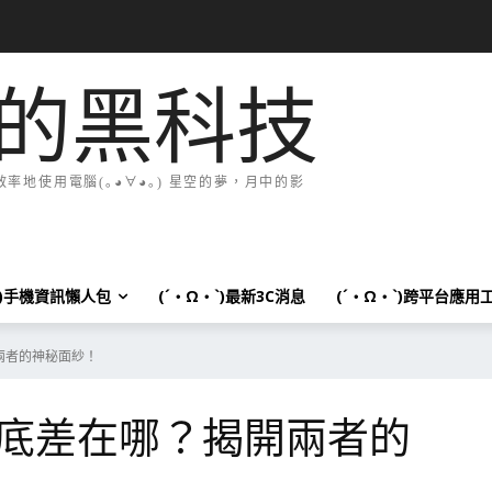
的黑科技
地使用電腦(｡◕∀◕｡) 星空的夢，月中的影
`)手機資訊懶人包
(´・Ω・`)最新3C消息
(´・Ω・`)跨平台應用
兩者的神秘面紗！
底差在哪？揭開兩者的