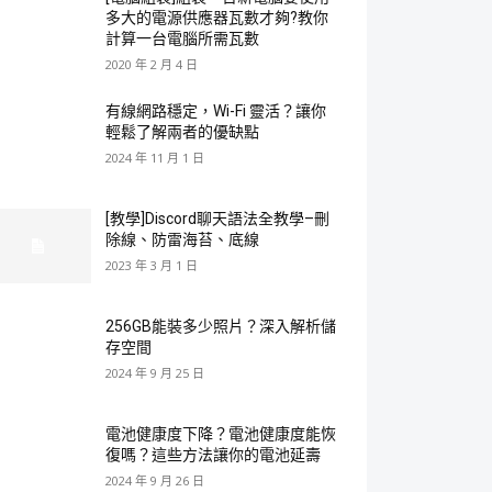
多大的電源供應器瓦數才夠?教你
計算一台電腦所需瓦數
2020 年 2 月 4 日
有線網路穩定，Wi-Fi 靈活？讓你
輕鬆了解兩者的優缺點
2024 年 11 月 1 日
[教學]Discord聊天語法全教學–刪
除線、防雷海苔、底線
2023 年 3 月 1 日
256GB能裝多少照片？深入解析儲
存空間
2024 年 9 月 25 日
電池健康度下降？電池健康度能恢
復嗎？這些方法讓你的電池延壽
2024 年 9 月 26 日