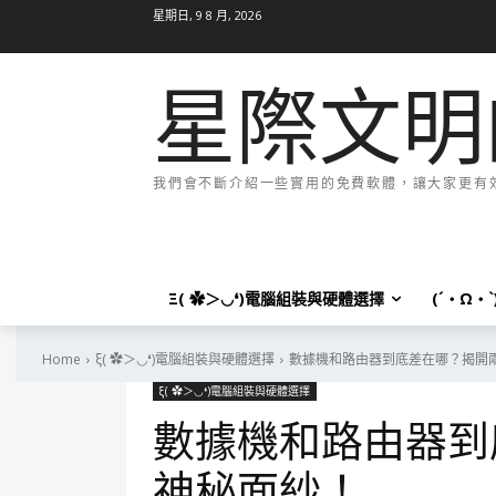
星期日, 9 8 月, 2026
星際文明
我們會不斷介紹一些實用的免費軟體，讓大家更有效率
Ξ( ✿＞◡❛)電腦組裝與硬體選擇
(´・Ω・
Home
ξ( ✿＞◡❛)電腦組裝與硬體選擇
數據機和路由器到底差在哪？揭開
ξ( ✿＞◡❛)電腦組裝與硬體選擇
數據機和路由器到
神秘面紗！