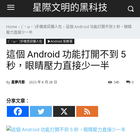
星際文明的黑科技
Home
(´・ω・`)手機資訊懶人包
這個 Android 功能打開不到 5 秒，眼睛
壓力直接少一半
(´・ω・`)手機資訊懶人包
▶Android 新鮮事
這個 Android 功能打開不到 5
秒，眼睛壓力直接少一半
By
星夢月影
2025 年 8 月 28 日
540
0
分享文章：