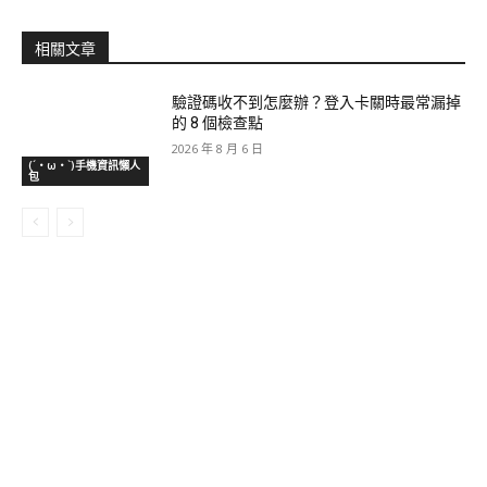
相關文章
驗證碼收不到怎麼辦？登入卡關時最常漏掉
的 8 個檢查點
2026 年 8 月 6 日
(´・ω・`)手機資訊懶人
包