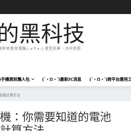
的黑科技
地使用電腦(｡◕∀◕｡) 星空的夢，月中的影
`)手機資訊懶人包
(´・Ω・`)最新3C消息
(´・Ω・`)跨平台應用
容量計算方法
機：你需要知道的電池
計算方法