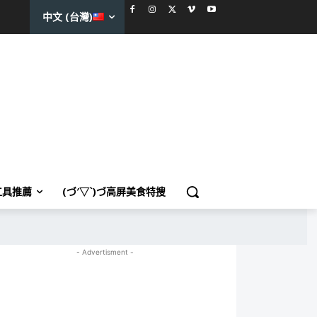
中文 (台灣)
工具推薦
(づ′▽`)づ高屏美食特搜
- Advertisment -