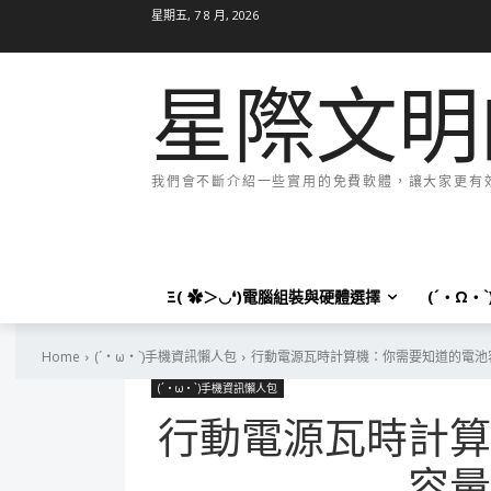
星期五, 7 8 月, 2026
星際文明
我們會不斷介紹一些實用的免費軟體，讓大家更有效率
Ξ( ✿＞◡❛)電腦組裝與硬體選擇
(´・Ω・
Home
(´・ω・`)手機資訊懶人包
行動電源瓦時計算機：你需要知道的電池
(´・ω・`)手機資訊懶人包
行動電源瓦時計算
容量