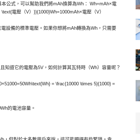
公式，可以幫助我們將mAh換算為Wh： Wh=mAh×電
times \text{電壓（V）}}{1000}Wh=1000mAh×電壓（V）​
充電設備的標準電壓。如果你想將mAh轉換為Wh，只需要
，並且知道它的電壓為5V，如何計算其瓦特時（Wh）容量呢？
h\text{Wh} = \frac{10000 \times 5}{1000} =
0Wh的電池容量。
Wh，但對於大多數用戶來說，這可能顯得有些繁瑣。幸