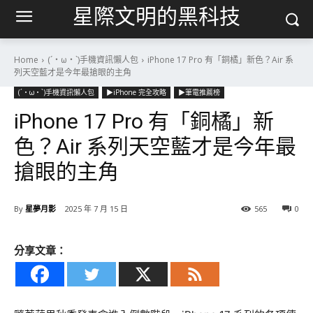
星際文明的黑科技
Home
(´・ω・`)手機資訊懶人包
iPhone 17 Pro 有「銅橘」新色？Air 系
列天空藍才是今年最搶眼的主角
(´・ω・`)手機資訊懶人包
▶iPhone 完全攻略
▶筆電推薦榜
iPhone 17 Pro 有「銅橘」新
色？Air 系列天空藍才是今年最
搶眼的主角
By
星夢月影
2025 年 7 月 15 日
565
0
分享文章：