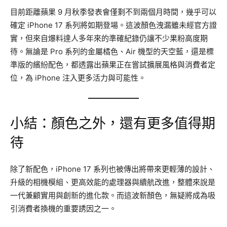
目前距離蘋果 9 月秋季發表會僅剩不到兩個月時間，幾乎可以
確定 iPhone 17 系列將如期登場。這波顏色洩漏雖未經官方證
實，但來自爆料達人多年來的準確紀錄仍讓不少果粉高度期
待。無論是 Pro 系列的金屬橘色、Air 機型的天空藍，還是標
準版的繽紛配色，都透露出蘋果正在嘗試擴展風格與消費者定
位，為 iPhone 注入更多活力與可能性。
小結：顏色之外，還有更多值得期
待
除了新配色，iPhone 17 系列也被傳出將帶來更輕薄的設計、
升級的相機模組、更高效能的處理器與續航改進，整體來說是
一代兼顧實用與創新的進化款。而這波新顏色，無疑將成為吸
引消費者換機的重要誘因之一。