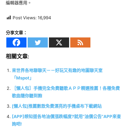
編輯器應用。
Post Views:
16,994
分享文章：
相關文章:
來世界各地聊聊天－－好玩又有趣的地圖聊天室
「Mspot」
［懶人包］手機完全免費聽歌ＡＰＰ精選推薦！各種免費
歌曲隨你聽到飽
[懶人包]推薦數款免費漂亮的手機桌布下載網站
[APP]想知道各地油價漲跌幅度?就用”油價公告”APP來查
詢吧!