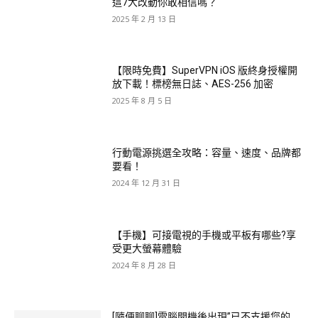
這7大改動你敢相信嗎？
2025 年 2 月 13 日
【限時免費】SuperVPN iOS 版終身授權開
放下載！標榜無日誌、AES-256 加密
2025 年 8 月 5 日
行動電源挑選全攻略：容量、速度、品牌都
要看！
2024 年 12 月 31 日
【手機】可接電視的手機或平板有哪些?享
受更大螢幕體驗
2024 年 8 月 28 日
[隨便聊聊]電腦開機後出現”已不支援您的