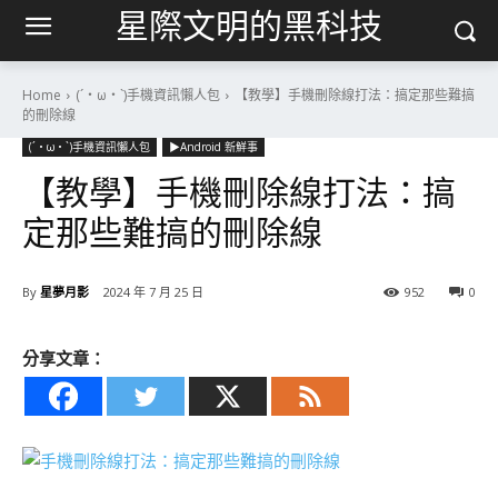
星際文明的黑科技
Home
(´・ω・`)手機資訊懶人包
【教學】手機刪除線打法：搞定那些難搞
的刪除線
(´・ω・`)手機資訊懶人包
▶Android 新鮮事
【教學】手機刪除線打法：搞
定那些難搞的刪除線
By
星夢月影
2024 年 7 月 25 日
952
0
分享文章：