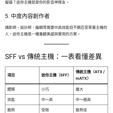
擬器？迷你主機就是你的影音神隊友。
5. 中度內容創作者
攝影師、設計師、編輯等需要中高效能但不願忍受笨重主機的
人，迷你主機是一種兼顧美感與實用的方案。
SFF vs 傳統主機：一表看懂差異
傳統主機（ATX /
項目
迷你主機（SFF）
mATX）
體積
小巧
龐大
效能
中～高
中～極高
散熱
受限
散熱佳