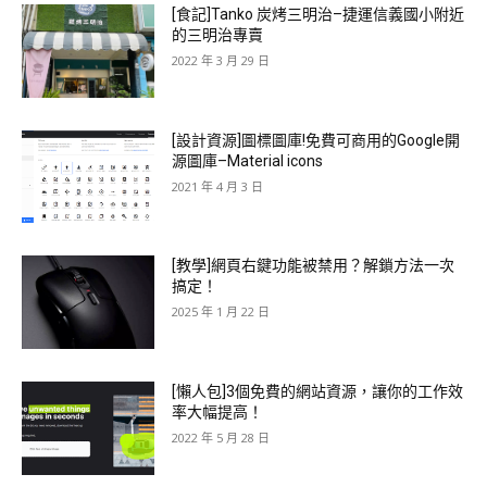
[食記]Tanko 炭烤三明治–捷運信義國小附近
的三明治專賣
2022 年 3 月 29 日
[設計資源]圖標圖庫!免費可商用的Google開
源圖庫–Material icons
2021 年 4 月 3 日
[教學]網頁右鍵功能被禁用？解鎖方法一次
搞定！
2025 年 1 月 22 日
[懶人包]3個免費的網站資源，讓你的工作效
率大幅提高！
2022 年 5 月 28 日