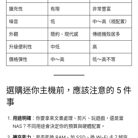
擴充性
有限
非常豐富
噪音
低
中～高（視配置）
外觀
簡約、現代感
傳統機殼居多
升級便利性
中低
高
價格彈性
中～高
低～高不等
選購迷你主機前，應該注意的 5 件
事
用途明確
：你要拿來文書處理、剪片、玩遊戲，還是當
NAS？不同用途會決定你的預算與硬體配置。
擴充能力
：是否能換 RAM、加 SSD、換 Wi-Fi 卡？越容