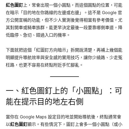
紅色圖釘
上，常會出現一個小圓點，而這個圓點的位置，可能
在暗示「目的地在你路線的左邊或右邊」。這不是 Google 官
方公開宣稱的功能，但不少人實測後覺得相當有參考價值，尤
其對開車或騎車族群，能更早決定最後一段要靠哪側車道，降
低臨停、急切、錯過入口的機率。
下面就把這個「紅圖釘方向暗示」拆開說清楚，再補上幾個能
明顯提升導航效率與安全感的實用技巧，讓你少繞路、少走冤
枉路，也更不容易在終點附近手忙腳亂。
一、紅色圖釘上的「小圓點」：可
能在提示目的地左右側
當你在 Google Maps 設定目的地並開始導航後，終點通常會
以
紅色圖釘
顯示。有些情況下，圖釘上會多一個小圓點（或小