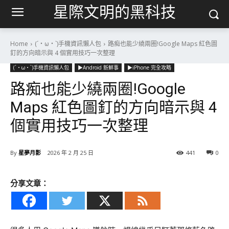
星際文明的黑科技
Home
(´・ω・`)手機資訊懶人包
路痴也能少繞兩圈!Google Maps 紅色圖
釘的方向暗示與 4 個實用技巧一次整理
(´・ω・`)手機資訊懶人包
▶Android 新鮮事
▶iPhone 完全攻略
路痴也能少繞兩圈!Google
Maps 紅色圖釘的方向暗示與 4
個實用技巧一次整理
By
星夢月影
2026 年 2 月 25 日
441
0
分享文章：