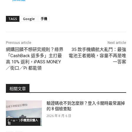
TAGS
Google
手機
Previous article
Next article
網購回饋不想研究規則？綠界
35 款手機續航大亂鬥：最強
「CashBack 返多多」主打最
電池王者揭曉，容量不再是唯
高 10% 返利，iPASS MONEY
一答案
／街口／Pi 都能領
相關文章
驗證碼收不到怎麼辦？登入卡關時最常漏掉
的 8 個檢查點
2026 年 8 月 6 日
(´・ω・`)手機資訊懶人
包