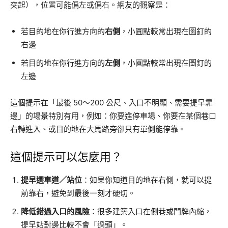
突起），位置可能偏左或偏右。網友的觀察是：
若目的地在你行進方向的
右側
，小圓點較常出現在圖釘的
右邊
若目的地在你行進方向的
左側
，小圓點較常出現在圖釘的
左邊
這個提示在「最後 50～200 公尺、入口不明顯、需要提早靠
邊」的場景特別有用，例如：你要進停車場、你要在某個巷口
右轉進入、或目的地在大馬路旁卻只有單側能停靠。
這個提示可以怎麼用？
提早選車道／站位
：如果你知道目的地在右側，就可以提
前靠右，避免到最後一刻才硬切。
降低錯過入口的風險
：很多建築入口在側巷或門牌內縮，
提早站對邊比較不會「過頭」。