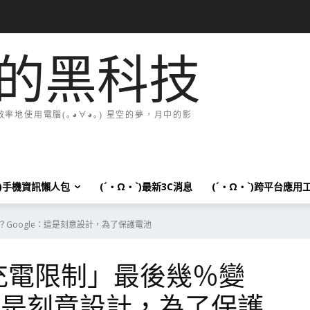
的黑科技
地使用電腦(｡◕∀◕｡) 星空的夢，月中的影
`)手機資訊懶人包
(´・Ω・`)最新3C消息
(´・Ω・`)跨平台應用
慢？Google：這是刻意設計，為了保護電池
0% 充電限制」最後幾％變
：這是刻意設計，為了保護