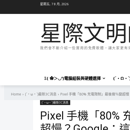
星期五, 7 8 月, 2026
星際文明
我們會不斷介紹一些實用的免費軟體，讓大家更有效率
Ξ( ✿＞◡❛)電腦組裝與硬體選擇
(´・Ω・
Home
(´・ω・`)最新3C消息
Pixel 手機「80% 充電限制」最後幾％變超
(´・ω・`)最新3C消息
Pixel 手機「8
超慢？Google