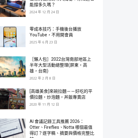
能撐多久嗎？
2024 年 12 月 24 日
零成本技巧：手機後台播放
YouTube，不用開會員
2025 年 6 月 23 日
［懶人包］2022台灣南部地區上
半年大型活動總整理(屏東，高
雄，台南)
2022 年 2 月 8 日
[高雄美食]來碗拉麵－－好吃的平
價拉麵，炒泡麵，丼飯專賣店
2020 年 11 月 12 日
AI 會議記錄工具推薦 2026：
Otter、Fireflies、Notta 哪個最值
得訂？逐字稿、摘要與價格完整比