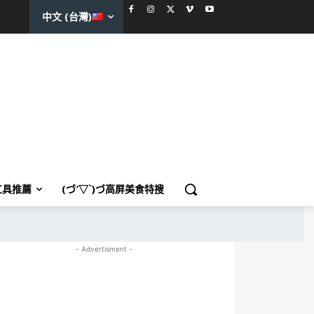
中文 (台灣)
工具推薦
(づ′▽`)づ高屏美食特搜
- Advertisment -