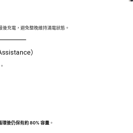
成最後充電，避免整晚維持滿電狀態。
ssistance）
制。
電循環後仍保有約 80% 容量
。