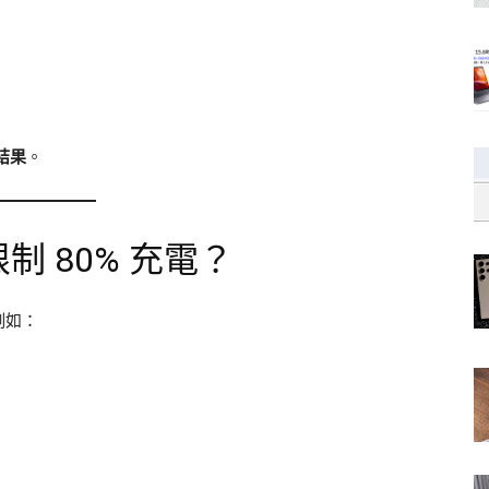
結果
。
 80% 充電？
例如：