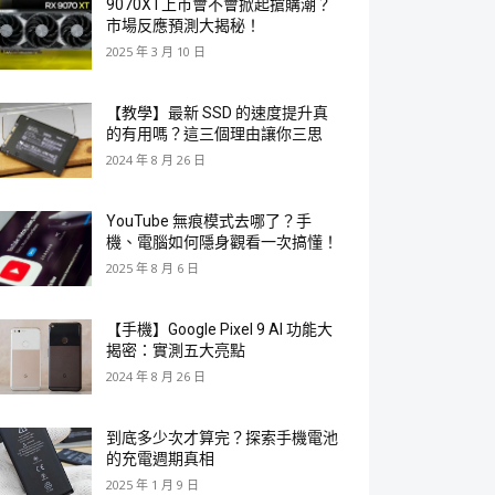
9070XT上市會不會掀起搶購潮？
市場反應預測大揭秘！
2025 年 3 月 10 日
【教學】最新 SSD 的速度提升真
的有用嗎？這三個理由讓你三思
2024 年 8 月 26 日
YouTube 無痕模式去哪了？手
機、電腦如何隱身觀看一次搞懂！
2025 年 8 月 6 日
【手機】Google Pixel 9 AI 功能大
揭密：實測五大亮點
2024 年 8 月 26 日
到底多少次才算完？探索手機電池
的充電週期真相
2025 年 1 月 9 日