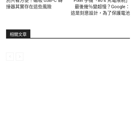
別只看方便！磁吸 USB-C 轉
Pixel 手機「80% 充電限制」
接器其實存在這些風險
最後幾％變超慢？Google：
這是刻意設計，為了保護電池
相關文章