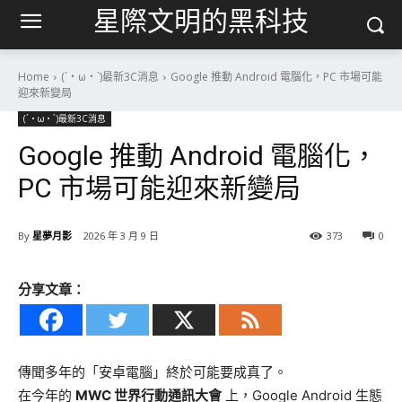
星際文明的黑科技
Home
(´・ω・`)最新3C消息
Google 推動 Android 電腦化，PC 市場可能
迎來新變局
(´・ω・`)最新3C消息
Google 推動 Android 電腦化，
PC 市場可能迎來新變局
By
星夢月影
2026 年 3 月 9 日
373
0
分享文章：
傳聞多年的「安卓電腦」終於可能要成真了。
在今年的
MWC 世界行動通訊大會
上，Google Android 生態