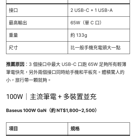
接口
2 USB-C + 1 USB-A
最高輸出
65W（單 C 口）
重量
約 133g
尺寸
比一般手機充電頭大一點
推薦原因
：3 個接口中最大 USB-C 口跑 65W 足夠所有輕薄
筆電快充，另外兩個接口同時給手機和平板充。體積驚人的
小，旅行帶一顆就夠。
100W｜主流筆電 + 多裝置並充
Baseus 100W GaN（約 NT$1,800~2,500）
項目
規格