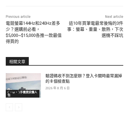
Previous article
Next article
電競螢幕144Hz和240Hz差多
這10年買筆電最常後悔的3件
少？選購前必看，
事：螢幕、重量、散熱，下次
$5,000~$15,000各推一款最值
選機不踩坑
得買的
相關文章
驗證碼收不到怎麼辦？登入卡關時最常漏掉
的 8 個檢查點
2026 年 8 月 6 日
(´・ω・`)手機資訊懶人
包