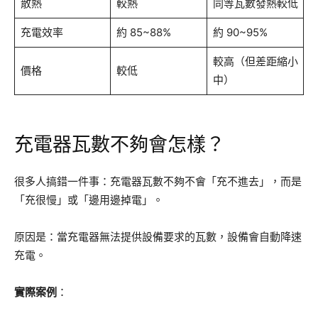
散熱
較熱
同等瓦數發熱較低
充電效率
約 85~88%
約 90~95%
較高（但差距縮小
價格
較低
中）
充電器瓦數不夠會怎樣？
很多人搞錯一件事：充電器瓦數不夠不會「充不進去」，而是
「充很慢」或「邊用邊掉電」。
原因是：當充電器無法提供設備要求的瓦數，設備會自動降速
充電。
實際案例
：