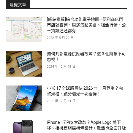
隨機文章
[網站推薦]綜合功能電子地圖—便利商店門
市店號查詢、周邊景點美食、租金行情、公
車資訊通通都有！
2022 年 5 月 29 日
如何判斷電源供應器故障？這 3 個跡象不可
忽視！
2024 年 12 月 18 日
小米 17 全球版最快 2026 年 1 月登場？完
整規格、跑分曝光一次看懂！
2025 年 12 月 11 日
iPhone 17 Pro 大改款？Apple Logo 將下
移、相機模組採橫條設計，散熱也全面升級