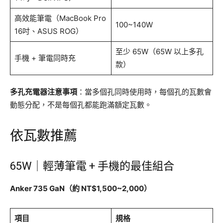
高效能筆電（MacBook Pro
100~140W
16吋、ASUS ROG）
至少 65W（65W 以上多孔
手機 + 筆電同時充
款）
多孔充電器注意事項
：當多個孔同時使用時，每個孔的瓦數會
動態分配，不是每個孔都能跑滿額定瓦數。
依瓦數推薦
65W｜輕薄筆電 + 手機的最佳組合
Anker 735 GaN（約 NT$1,500~2,000）
項目
規格