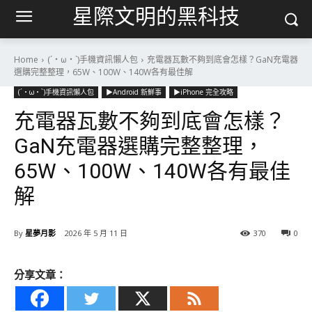
星際文明的黑科技
Home
(´・ω・`)手機資訊懶人包
充電器瓦數不夠到底會怎樣？GaN充電器
選購完整整理，65W、100W、140W各有最佳解
(´・ω・`)手機資訊懶人包
▶Android 新鮮事
▶iPhone 完全攻略
充電器瓦數不夠到底會怎樣？
GaN充電器選購完整整理，
65W、100W、140W各有最佳
解
By
星夢月影
2026 年 5 月 11 日
370
0
分享文章：