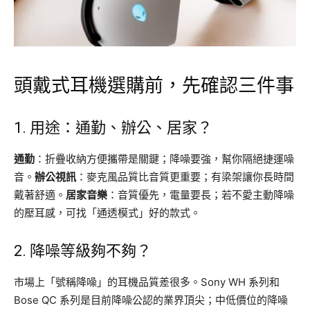
頭戴式耳機選購前，先確認三件事
1. 用途：通勤、辦公、居家？
通勤
：折疊收納方便攜帶是關鍵；降噪要強，幫你隔絕捷運噪
音。
辦公視訊
：麥克風品質比音質更重要；有梁架讓你長時間
戴著舒適。
居家音樂
：音質優先，電量要長；若不愛主動降噪
的壓耳感，可找「通透模式」好的款式。
2. 降噪等級夠不夠？
市場上「號稱降噪」的耳機品質差很多。Sony WH 系列和
Bose QC 系列是目前降噪公認的業界頂尖；中低價位的降噪