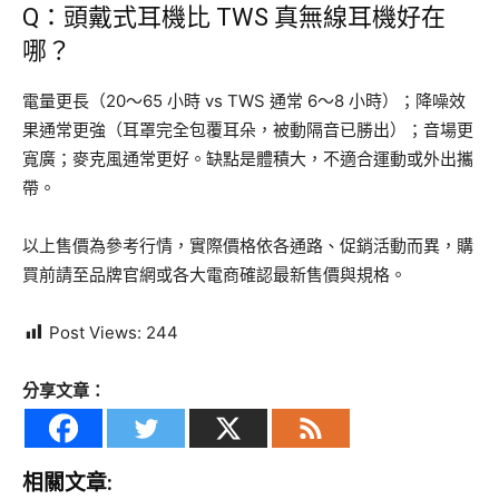
Q：頭戴式耳機比 TWS 真無線耳機好在
哪？
電量更長（20～65 小時 vs TWS 通常 6～8 小時）；降噪效
果通常更強（耳罩完全包覆耳朵，被動隔音已勝出）；音場更
寬廣；麥克風通常更好。缺點是體積大，不適合運動或外出攜
帶。
以上售價為參考行情，實際價格依各通路、促銷活動而異，購
買前請至品牌官網或各大電商確認最新售價與規格。
Post Views:
244
分享文章：
相關文章: