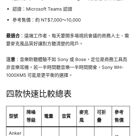
認證：Microsoft Teams 認證
參考售價：約 NT$7,000～10,000
最適合
：遠端工作者、每天要開多場視訊會議的商務人士、需
要麥克風品質好讓對方聽清楚的用戶。
注意
：音樂聆聽體驗不如 Sony 或 Bose，定位是商務工具而
非音樂耳機。若一半時間聽音樂一半時間開會，Sony WH-
1000XM5 可能是更平衡的選擇。
四款快速比較總表
降噪
麥克
可折
參考
型號
電量
音質
等級
風
疊
售價
Anker