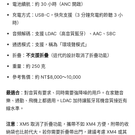
電池續航：約 30 小時（ANC 開啟）
充電方式：USB-C，快充支援（3 分鐘充電約聆聽 3 小
時）
音頻解碼：支援 LDAC（高音質藍牙）、AAC、SBC
通透模式：支援，稱為「環境聲模式」
折疊：
不支援折疊
（這代的設計取消了折疊功能）
重量：約 250 克
參考售價：約 NT$8,000～10,000
最適合
：對音質有要求、同時需要強降噪的用戶。在家聽音
樂、通勤、飛機上都適用。LDAC 加持讓藍牙耳機音質接近有
線水準。
注意
：XM5 取消了折疊功能，攜帶不如 XM4 方便，附帶的收
納袋也比前代大。若你需要折疊帶出門，建議考慮 XM4 或其