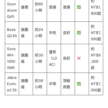
約
Soun
約65
基礎
普通
普通
NT$1,
dcore
小時
800起
Q45
約
Bose
旗艦
約24
中性
良好
NT$7,
QC45
級
小時
000起
Sony
約
優秀
WH-
旗艦
約30
NT$8
（LD
良好
1000
級
小時
,000
AC）
XM5
起
Jabra
約
旗艦
約36
頂級
Evolv
中等
NT$7,
級
小時
商務
e2 55
000起