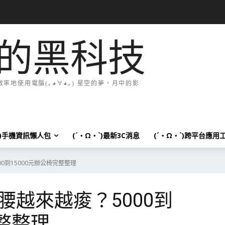
的黑科技
地使用電腦(｡◕∀◕｡) 星空的夢，月中的影
`)手機資訊懶人包
(´・Ω・`)最新3C消息
(´・Ω・`)跨平台應用
0到15000元辦公椅完整整理
越來越痠？5000到
完整整理