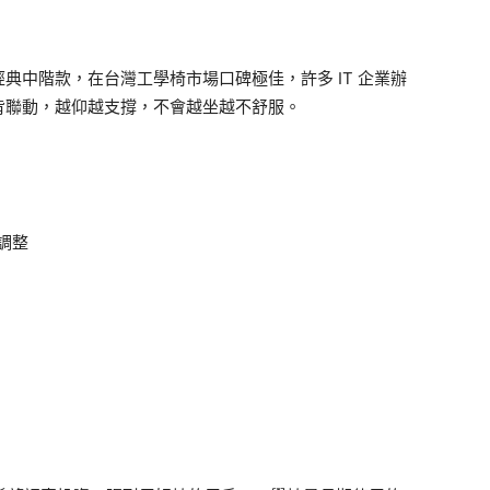
是其經典中階款，在台灣工學椅市場口碑極佳，許多 IT 企業辦
背聯動，越仰越支撐，不會越坐越不舒服。
調整