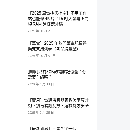
【2025 筆電挑選指南】不用工作
站也能修 4K 片？16 吋大螢幕 + 高
頻 RAM 這樣選才穩
2025 年 10 月 20 日
【筆電】2025 年熱門筆電記憶體
擴充支援列表（各品牌彙整）
2025 年 10 月 31 日
[閒聊]只有8GB的電腦記憶體：你
需要升級嗎？
2020 年 5 月 13 日
【實用】電源供應器瓦數怎麼算才
夠？別再看總瓦數，這樣挑才安全
2025 年 9 月 25 日
【最新消息】三星的第一個