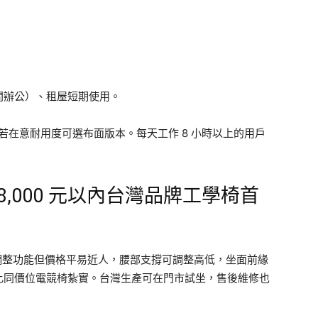
）
間辦公）、租屋短期使用。
落，若在意耐用度可選布面版本。每天工作 8 小時以上的用戶
（8,000 元以內台灣品牌工學椅首
工學調整功能但價格平易近人，腰部支撐可調整高低，坐面前緣
比同價位電競椅紮實。台灣生產可在門市試坐，售後維修也