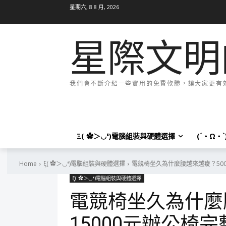
星期六, 8 8 月, 2026
星際文明
我們會不斷介紹一些實用的免費軟體，讓大家更有效率
Ξ( ✿＞◡❛)電腦組裝與硬體選擇
(´・Ω・
Home
ξ( ✿＞◡❛)電腦組裝與硬體選擇
電競椅坐久為什麼腰越來越痠？500
ξ( ✿＞◡❛)電腦組裝與硬體選擇
電競椅坐久為什麼腰
15000元辦公椅