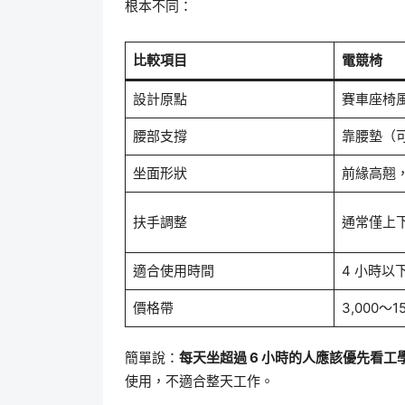
根本不同：
比較項目
電競椅
設計原點
賽車座椅
腰部支撐
靠腰墊（
坐面形狀
前緣高翹
扶手調整
通常僅上
適合使用時間
4 小時以
價格帶
3,000～15
簡單說：
每天坐超過 6 小時的人應該優先看
使用，不適合整天工作。