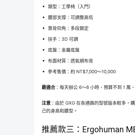
類型：工學椅（入門）
腰部支撐：可調整高低
靠背仰角：多段鎖定
扶手：3D 可調
底盤：金屬底盤
布面材質：透氣網布背
參考售價：約 NT$7,000～10,000
最適合
：每天辦公 6～8 小時、預算不到 1
注意
：由於 GXG 在各通路的型號版本較多
己的身高和腰型。
推薦款三：Ergohuman M