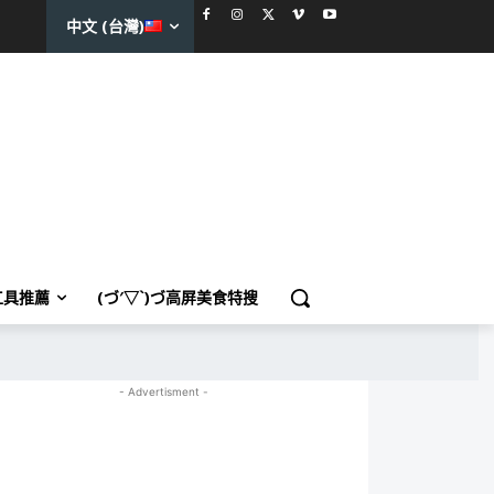
中文 (台灣)
工具推薦
(づ′▽`)づ高屏美食特搜
- Advertisment -