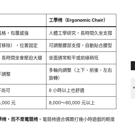
工學椅（Ergonomic Chair）
風格，包覆感強
人體工學研究，長時間久坐支撐
可移除），位置固定
可調整腰部支撐，自動貼合腰型
，長時間坐會壓迫大腿
坐面通常較平或前緣稍低
多軸向調整（上下、前後、左右
下調整
旋轉）
下尚可
8 小時以上也舒適
,000 元
8,000～60,000 元以上
工學椅，而不是電競椅
。電競椅適合偶爾打幾小時遊戲的輕度