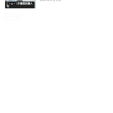
(´・ω・`)手機資訊懶人
包