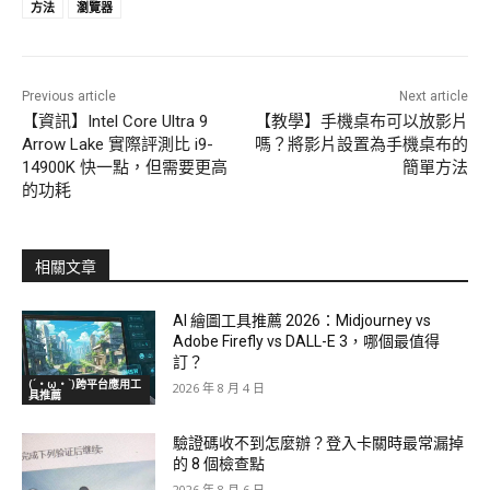
方法
瀏覽器
Previous article
Next article
【資訊】Intel Core Ultra 9
【教學】手機桌布可以放影片
Arrow Lake 實際評測比 i9-
嗎？將影片設置為手機桌布的
14900K 快一點，但需要更高
簡單方法
的功耗
相關文章
AI 繪圖工具推薦 2026：Midjourney vs
Adobe Firefly vs DALL-E 3，哪個最值得
訂？
(´・ω・`)跨平台應用工
2026 年 8 月 4 日
具推薦
驗證碼收不到怎麼辦？登入卡關時最常漏掉
的 8 個檢查點
2026 年 8 月 6 日