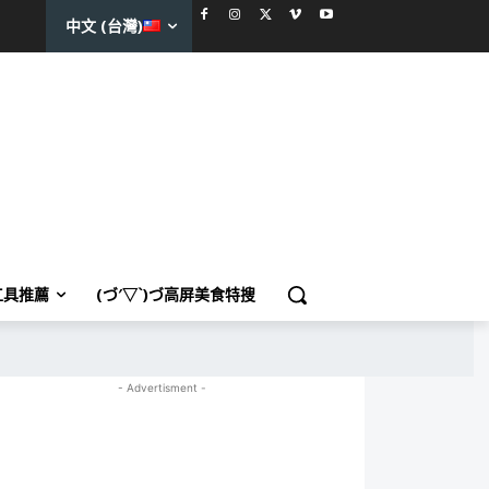
中文 (台灣)
工具推薦
(づ′▽`)づ高屏美食特搜
- Advertisment -