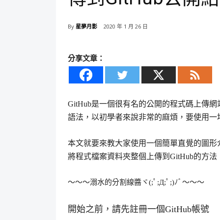
By
星夢月影
2020 年 1 月 26 日
分享文章：
GitHub是一個很有名的公開的程式碼上傳網
語法，以初學者來說非常的麻煩，要使用一
本文就要來教大家使用一個簡單直覺的圖形介
將程式檔案資料夾整個上傳到GitHub的方法
～～～溺水的分割線醬ヾ(;ﾟ;Д;ﾟ;)ﾉﾞ～～～
開始之前，請先註冊一個GitHub帳號