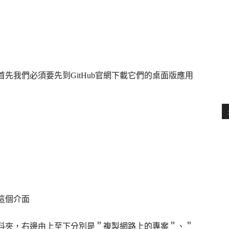
首先我們必須要先到GitHub官網下載它們的桌面版應用
這個介面
案資料夾，右邊由上至下分別是＂複製網路上的專案＂、＂