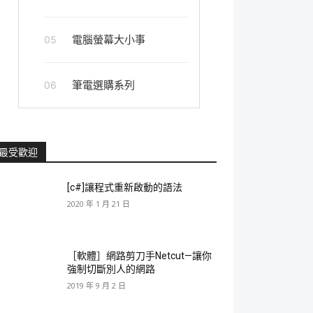
電腦螢幕大小事
05
筆電選購系列
06
最受歡迎
[c#]讓程式重新啟動的語法
2020 年 1 月 21 日
［軟體］網路剪刀手Netcut—讓你
強制切斷別人的網路
2019 年 9 月 2 日