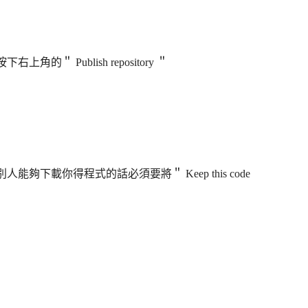
按下右上角的＂
Publish repository
＂
別人能夠下載你得程式的話必須要將＂
Keep this code