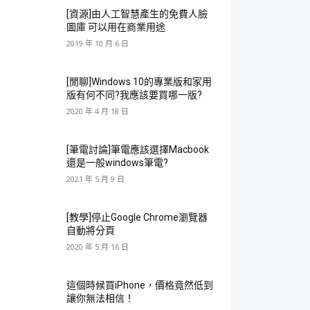
[資源]由人工智慧產生的免費人臉
圖庫 可以用在商業用途
2019 年 10 月 6 日
[閒聊]Windows 10的專業版和家用
版有何不同?我應該要買哪一版?
2020 年 4 月 18 日
[筆電討論]筆電應該選擇Macbook
還是一般windows筆電?
2021 年 5 月 9 日
[教學]停止Google Chrome瀏覽器
自動將分頁
2020 年 5 月 16 日
這個時候買iPhone，價格竟然低到
讓你無法相信！