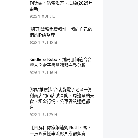
刪除線、防雷海苔、底線(2025年
更新)
2025 年 8 月 6 日
[網頁]幾種免費轉址，轉向自己的
網站IP總整理
2020 年 7 月 10 日
Kindle vs Kobo，到底哪個適合台
灣人？電子書閱讀器完整分析
2026 年 7 月 16 日
[網站推薦]綜合功能電子地圖—便
利商店門市店號查詢、周邊景點美
食、租金行情、公車資訊通通都
有！
2022 年 5 月 29 日
【圖解】你家網速夠 Netflix 嗎？
一張圖看懂串流影片所需頻寬