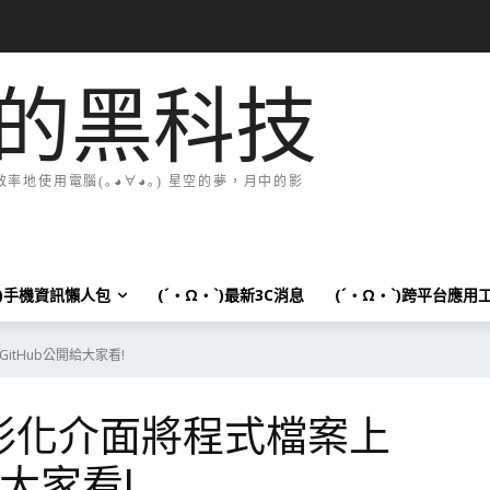
的黑科技
地使用電腦(｡◕∀◕｡) 星空的夢，月中的影
`)手機資訊懶人包
(´・Ω・`)最新3C消息
(´・Ω・`)跨平台應用
tHub公開給大家看!
圖形化介面將程式檔案上
給大家看!