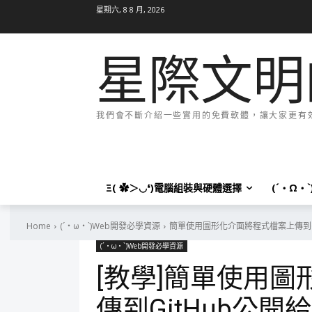
星期六, 8 8 月, 2026
星際文明
我們會不斷介紹一些實用的免費軟體，讓大家更有效率
Ξ( ✿＞◡❛)電腦組裝與硬體選擇
(´・Ω・
Home
(´・ω・`)Web開發必學資源
簡單使用圖形化介面將程式檔案上傳到Gi
(´・ω・`)Web開發必學資源
[教學]簡單使用
傳到GitHub公開