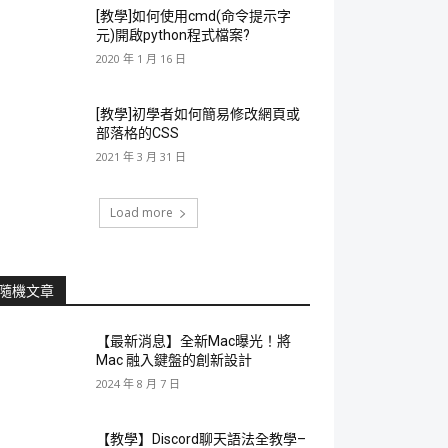
[教學]如何使用cmd(命令提示字
元)開啟python程式檔案?
2020 年 1 月 16 日
[教學]初學者如何簡易修改網頁或
部落格的CSS
2021 年 3 月 31 日
Load more
隨機文章
【最新消息】全新Mac曝光！將
Mac 融入鍵盤的創新設計
2024 年 8 月 7 日
【教學】Discord聊天語法全教學–